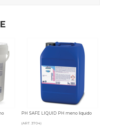
HE
quido
PH PIU' SAFE POWDER PH piu in
SOLID FLOC
polvere
(ART. 3706)
(ART. 3846)