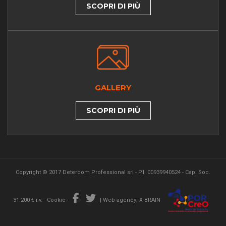
SCOPRI DI PIÙ
GALLERY
SCOPRI DI PIÙ
Copyright © 2017 Detercom Professional srl - P.I. 00939940524 - Cap. Soc.
31.200 € i.v. -
Cookie
-
|
Web agency: X-BRAIN