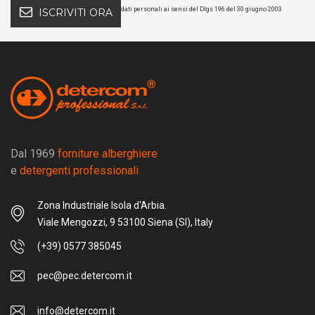
dati personali ai sensi del Dlgs 196 del 30 giugno 2003
ISCRIVITI ORA
Dal 1969
forniture alberghiere
e
detergenti professionali
Zona Industriale Isola d'Arbia.
Viale Mengozzi, 9 53100 Siena (SI), Italy
(+39) 0577 385045
pec@pec.detercom.it
info@detercom.it