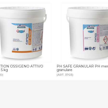
AFE GRANULAR PH meno
PH SAFE LIQUID PH meno l
lare
3703)
(ART. 3704)