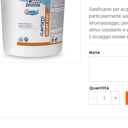
Sanificante per ac
particolarmente ada
idromassaggio, pisc
attivo ossidante e a
il dosaggio iniziale
Note
Quantità
-
+