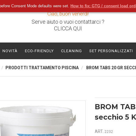
before Consent Mode defaults were set.
How to fix: GTG / consent load or
Ciao, buon venerdì!
Serve aiuto o vuoi contattarci ?
CLICCA QUI
NOVITÀ
ECO-FRIENDLY
CLEANING
SET PERSONALIZZATI
PRODOTTI TRATTAMENTO PISCINA
BROM TABS 20 GR SECCH
BROM TAB
secchio 5 
ART.
2232