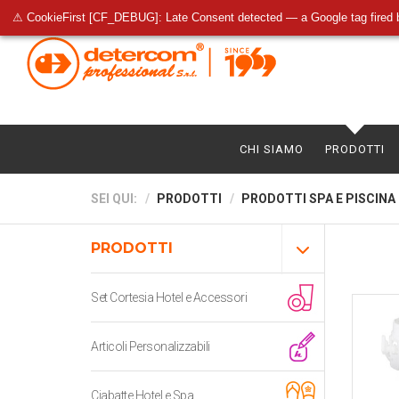
⚠ CookieFirst [CF_DEBUG]: Late Consent detected — a Google tag fired 
CHI SIAMO
PRODOTTI
SEI QUI:
PRODOTTI
PRODOTTI SPA E PISCINA
PRODOTTI
Set Cortesia Hotel e Accessori
Articoli Personalizzabili
Ciabatte Hotel e Spa