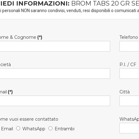
IEDI INFORMAZIONI:
BROM TABS 20 GR SE
ti personali NON saranno condivisi, venduti, resi disponibili o comunicati a
ome & Cognome
(*)
Telefono
cietà
P.I. / CF
ail
(*)
Città
me vuoi essere contattato
WhatsA
Email
WhatsApp
Entrambi