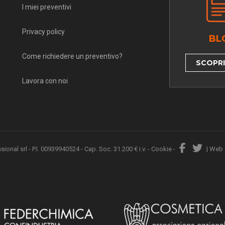
I miei preventivi
Privacy policy
BL
Come richiedere un preventivo?
SCOPRI 
Lavora con noi
nal srl - P.I. 00939940524 - Cap. Soc. 31.200 € i.v. -
Cookie
-
|
Web 