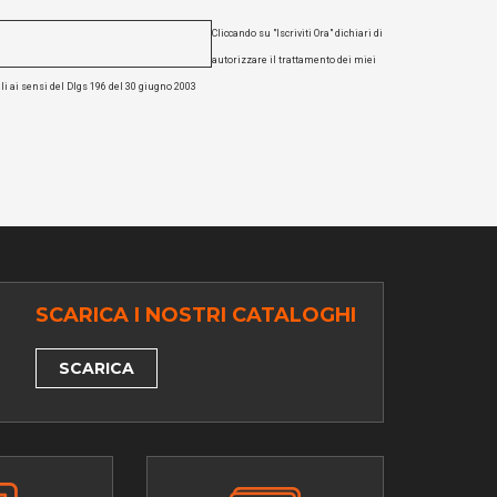
Cliccando su "Iscriviti Ora" dichiari di
autorizzare il trattamento dei miei
li ai sensi del Dlgs 196 del 30 giugno 2003
SCARICA I NOSTRI CATALOGHI
SCARICA