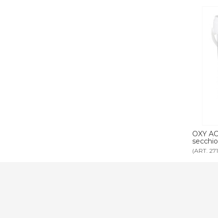
loro 90 in
OXY ACTION OSSIGENO ATTIVO
PH S
secchio 5 kg
granu
(ART. 2710)
(ART. 