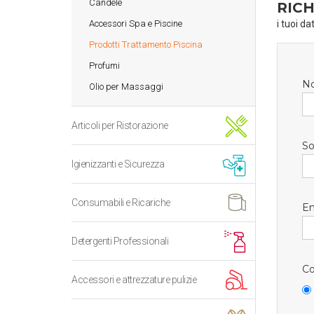
Candele
RICH
Accessori Spa e Piscine
i tuoi da
Prodotti Trattamento Piscina
Profumi
N
Olio per Massaggi
Articoli per Ristorazione
So
Igienizzanti e Sicurezza
Consumabili e Ricariche
Em
Detergenti Professionali
Co
Accessori e attrezzature pulizie