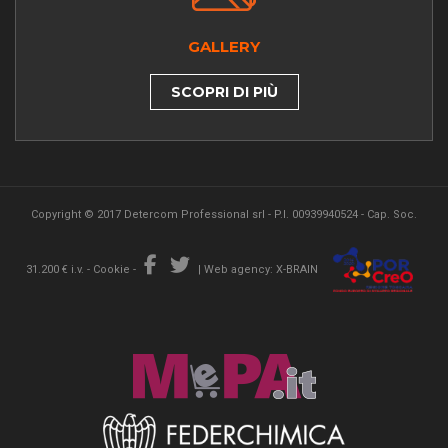
GALLERY
SCOPRI DI PIÙ
Copyright © 2017 Detercom Professional srl - P.I. 00939940524 - Cap. Soc.
31.200 € i.v. -
Cookie
-
|
Web agency: X-BRAIN