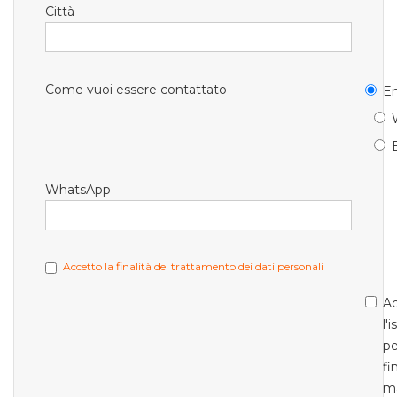
Città
Come vuoi essere contattato
Em
WhatsApp
Accetto la finalità del trattamento dei dati personali
Ac
l'
pe
fi
m