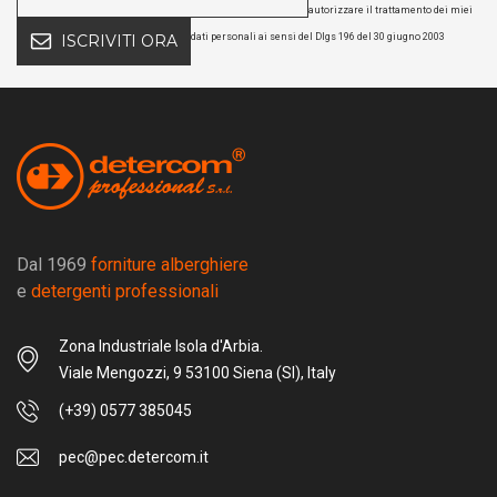
autorizzare il trattamento dei miei
dati personali ai sensi del Dlgs 196 del 30 giugno 2003
ISCRIVITI ORA
Dal 1969
forniture alberghiere
e
detergenti professionali
Zona Industriale Isola d'Arbia.
Viale Mengozzi, 9 53100 Siena (SI), Italy
(+39) 0577 385045
pec@pec.detercom.it