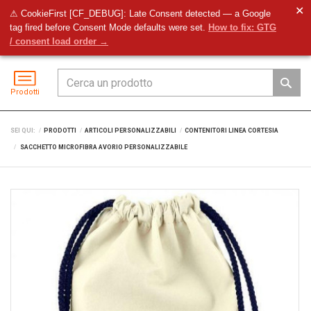
✕
⚠ CookieFirst [CF_DEBUG]: Late Consent detected — a Google
tag fired before Consent Mode defaults were set.
How to fix: GTG
Preventivo
Accedi
Menu
/ consent load order →
Prodotti
SEI QUI:
PRODOTTI
ARTICOLI PERSONALIZZABILI
CONTENITORI LINEA CORTESIA
SACCHETTO MICROFIBRA AVORIO PERSONALIZZABILE