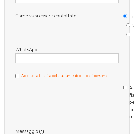
Come vuoi essere contattato
Em
WhatsApp
Accetto la finalità del trattamento dei dati personali
Ac
l'
pe
fi
m
Messaggio
(*)