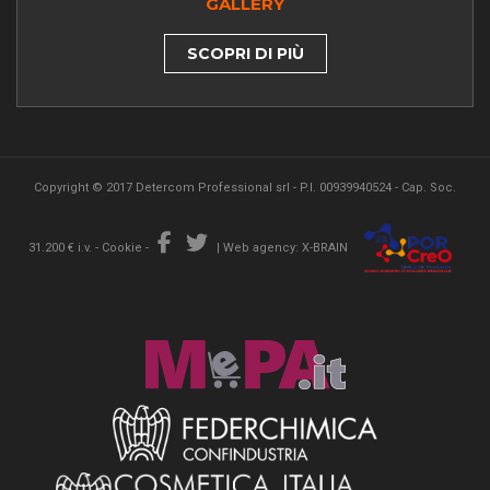
GALLERY
SCOPRI DI PIÙ
Copyright © 2017 Detercom Professional srl - P.I. 00939940524 - Cap. Soc.
31.200 € i.v. -
Cookie
-
|
Web agency: X-BRAIN