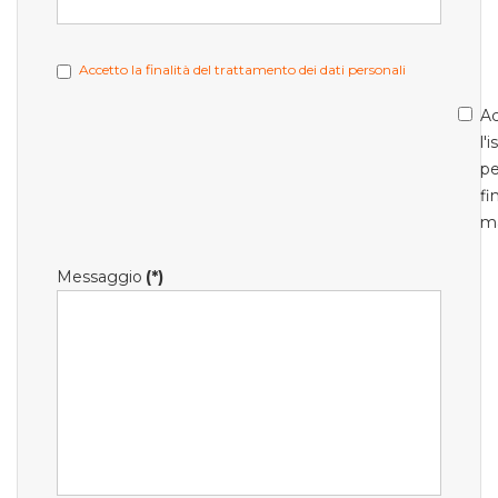
Accetto la finalità del trattamento dei dati personali
Ac
l'
pe
fi
m
Messaggio
(*)