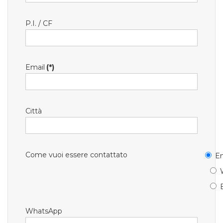
P.I. / CF
Email
(*)
Città
Come vuoi essere contattato
Em
WhatsApp