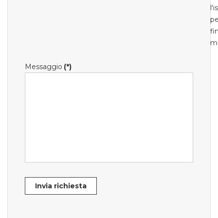
l'
pe
fi
m
Messaggio
(*)
Invia richiesta