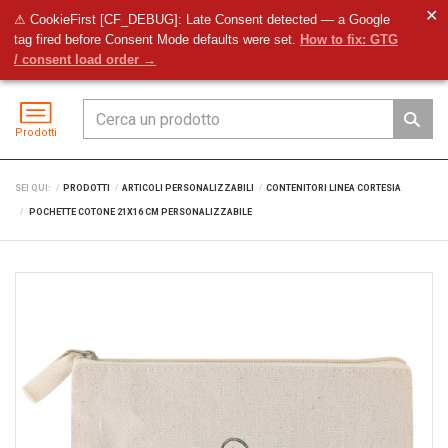
✕
⚠ CookieFirst [CF_DEBUG]: Late Consent detected — a Google
tag fired before Consent Mode defaults were set.
How to fix: GTG
Preventivo
Accedi
Menu
/ consent load order →
Prodotti
SEI QUI:
PRODOTTI
ARTICOLI PERSONALIZZABILI
CONTENITORI LINEA CORTESIA
POCHETTE COTONE 21X16 CM PERSONALIZZABILE