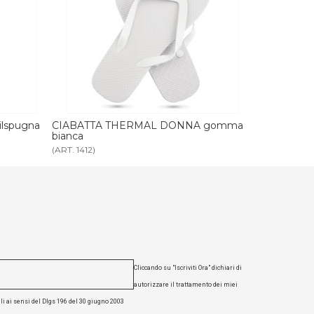
ONNA gomma
CIABATTA THERMAL UOMO gomma
SPUGN
bianca
(ART. 1413)
(ART. 116
Cliccando su "Iscriviti Ora" dichiari di
autorizzare il trattamento dei miei
li ai sensi del Dlgs 196 del 30 giugno 2003