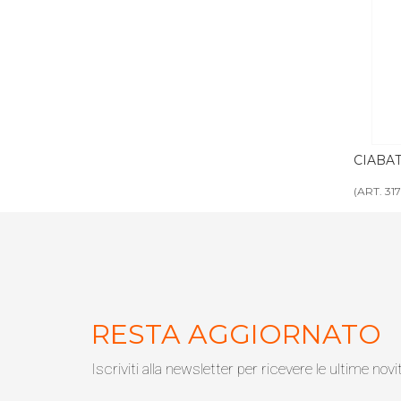
 2 suola gomma
CIABATTA BASIC tnt 3 mm
CI
su
(ART. 3177)
(AR
RESTA AGGIORNATO
Iscriviti alla newsletter per ricevere le ultime novi