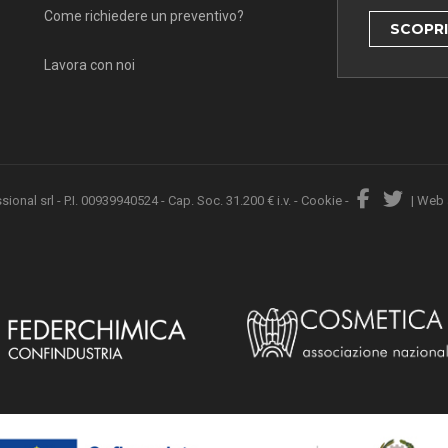
Come richiedere un preventivo?
SCOPRI 
Lavora con noi
nal srl - P.I. 00939940524 - Cap. Soc. 31.200 € i.v. -
Cookie
-
|
Web 