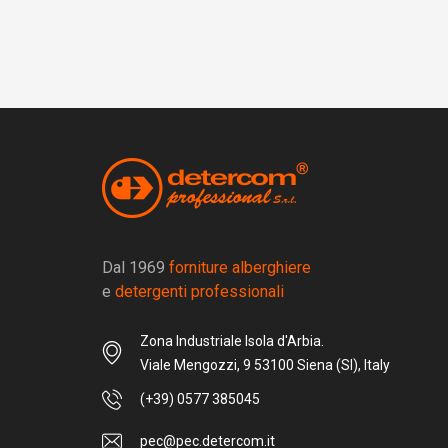
Dal 1969
forniture alberghiere
e
detergenti professionali
Zona Industriale Isola d'Arbia.
Viale Mengozzi, 9 53100 Siena (SI), Italy
(+39) 0577 385045
pec@pec.detercom.it