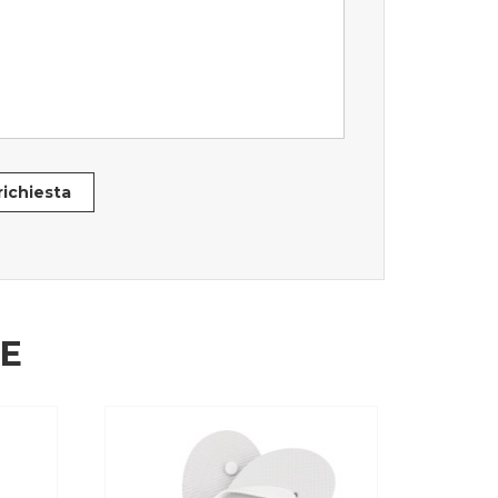
 richiesta
HE