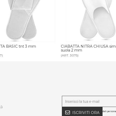
ABATTA NITRA CHIUSA similspugna
CIABATTA THERMAL D
ola 2 mm
bianca
T. 3075)
(ART. 1412)
tà
dati persona
ISCRIVITI ORA