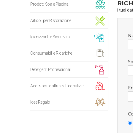
RICH
Prodotti Spa e Piscina
i tuoi da
Articoli per Ristorazione
N
Igienizzanti e Sicurezza
Consumabili e Ricariche
So
Detergenti Professionali
Accessori e attrezzature pulizie
Em
Idee Regalo
Co