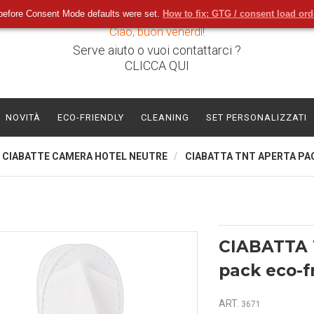
before Consent Mode defaults were set.
How to fix: GTG / consent load or
Ciao, buon venerdì!
Serve aiuto o vuoi contattarci ?
CLICCA QUI
NOVITÀ
ECO-FRIENDLY
CLEANING
SET PERSONALIZZATI
CIABATTE CAMERA HOTEL NEUTRE
CIABATTA TNT APERTA PA
CIABATTA
pack eco-f
ART.
3671