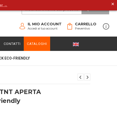
✕
der →
CERCA
IL MIO ACCOUNT
CARRELLO
Accedi al tuo account
Preventivo
CONTATTI
CATALOGHI
CK ECO-FRIENDLY
 TNT APERTA
riendly