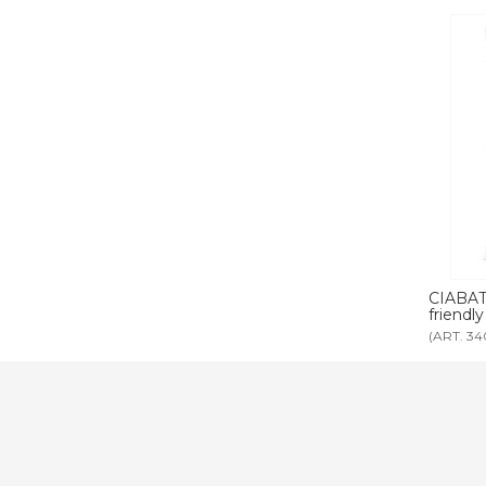
A ecologica
CIABATTA COTONE CHIUSA ecologica
CIABAT
suola bio
friendly
(ART. 3376)
(ART. 34