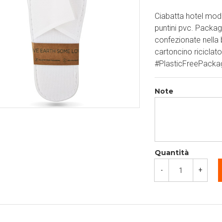
Ciabatta hotel mode
puntini pvc. Packa
confezionate nella 
cartoncino riciclat
#PlasticFreePacka
Note
Quantità
-
+