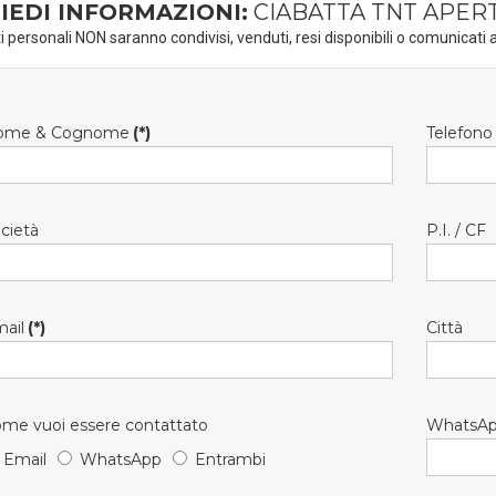
IEDI INFORMAZIONI:
CIABATTA TNT APER
ti personali NON saranno condivisi, venduti, resi disponibili o comunicati a
ome & Cognome
(*)
Telefono
cietà
P.I. / CF
ail
(*)
Città
me vuoi essere contattato
WhatsA
Email
WhatsApp
Entrambi