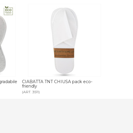
radabile
CIABATTA TNT CHIUSA pack eco-
CIABATTA N
friendly
friendly
(ART. 3511)
(ART. 3118)