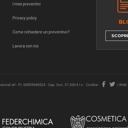
I miei preventivi
Privacy policy
BL
Come richiedere un preventivo?
SCOPRI 
Lavora con noi
nal srl - P.I. 00939940524 - Cap. Soc. 31.200 € i.v. -
Cookie
-
|
Web 