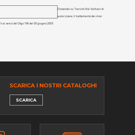
Cliccando su "Iscriviti Ora" dichiari di
autorizzare il trattamento dei miei
li ai sensi del Dlgs 196 del 30 giugno 2003
SCARICA I NOSTRI CATALOGHI
SCARICA