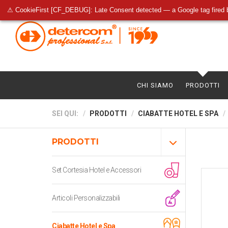
⚠ CookieFirst [CF_DEBUG]: Late Consent detected — a Google tag fired 
CHI SIAMO
PRODOTTI
SEI QUI:
PRODOTTI
CIABATTE HOTEL E SPA
PRODOTTI
Set Cortesia Hotel e Accessori
Articoli Personalizzabili
Ciabatte Hotel e Spa