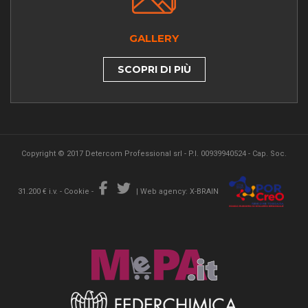
GALLERY
SCOPRI DI PIÙ
Copyright © 2017 Detercom Professional srl - P.I. 00939940524 - Cap. Soc.
31.200 € i.v. -
Cookie
-
|
Web agency: X-BRAIN