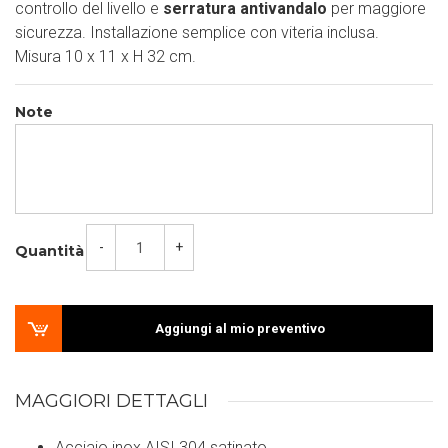
controllo del livello e
serratura antivandalo
per maggiore
sicurezza. Installazione semplice con viteria inclusa.
Misura 10 x 11 x H 32 cm.
Note
-
+
Quantità
Aggiungi al mio preventivo
MAGGIORI DETTAGLI
Acciaio inox AISI 304 satinato