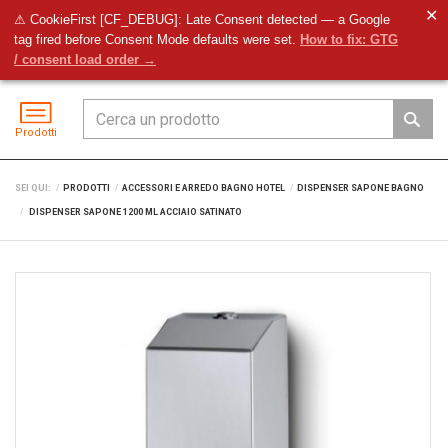
✕
⚠ CookieFirst [CF_DEBUG]: Late Consent detected — a Google
tag fired before Consent Mode defaults were set.
How to fix: GTG
Preventivo
Accedi
Menu
/ consent load order →
Prodotti
SEI QUI:
PRODOTTI
ACCESSORI E ARREDO BAGNO HOTEL
DISPENSER SAPONE BAGNO
DISPENSER SAPONE 1200 ML ACCIAIO SATINATO