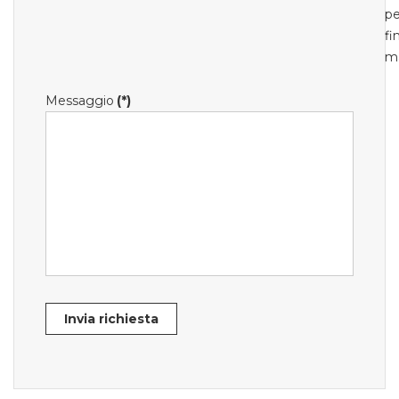
pe
fi
m
Messaggio
(*)
Invia richiesta