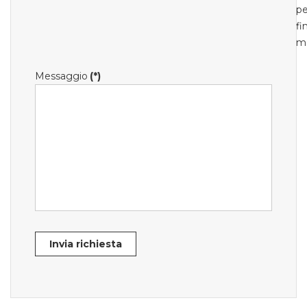
pe
fi
m
Messaggio
(*)
Invia richiesta