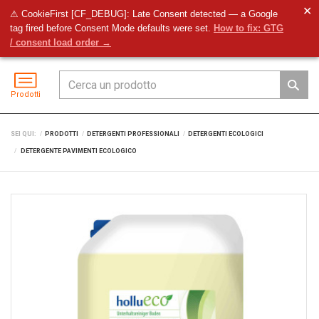
✕
⚠ CookieFirst [CF_DEBUG]: Late Consent detected — a Google
tag fired before Consent Mode defaults were set.
How to fix: GTG
Preventivo
Accedi
Menu
/ consent load order →
Prodotti
SEI QUI:
PRODOTTI
DETERGENTI PROFESSIONALI
DETERGENTI ECOLOGICI
DETERGENTE PAVIMENTI ECOLOGICO