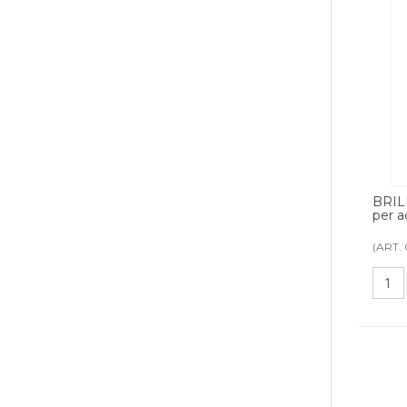
BRIL
per a
(ART.