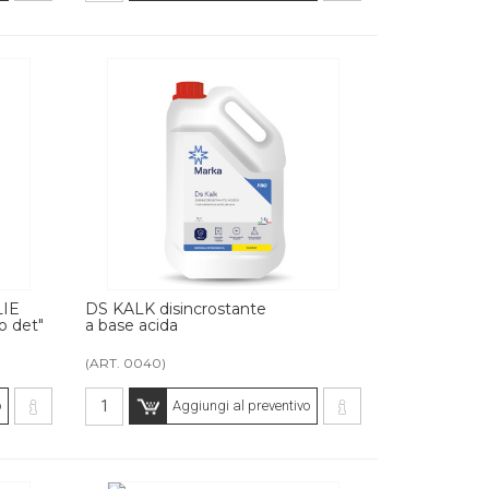
IE
DS KALK disincrostante
o det"
a base acida
(ART. 0040)
o
Aggiungi al preventivo