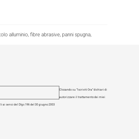
..
tolo alluminio, fibre abrasive, panni spugna,
Cliccando su "Iscriviti Ora" dichiari di
autorizzare il trattamento dei miei
li ai sensi del Dlgs 196 del 30 giugno 2003