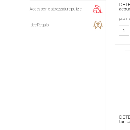
DETE
acque
Accessori e attrezzature pulizie
(ART. 
Idee Regalo
DETE
tanic