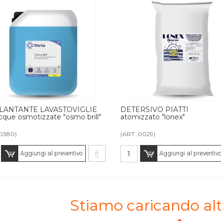
LANTANTE LAVASTOVIGLIE
DETERSIVO PIATTI
cque osmotizzate "osmo brill"
atomizzato "lonex"
 0380)
(ART. 0029)
Aggiungi al preventivo
Aggiungi al preventiv
Stiamo caricando alt