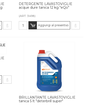
IE
DETERGENTE LAVASTOVIGLIE
kg
acque dure tanica 12 kg "eQo"
(ART. 3498)
o
Aggiungi al preventivo
IE
o
BRILLANTANTE LAVASTOVIGLIE
tanica 5 lt "deterbrill super"