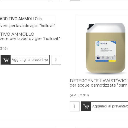
ITIVO AMMOLLO
vere per lavastoviglie "holluvit"
1349)
Aggiungi al preventivo
DETERGENTE LAVASTOVIGL
per acque osmotizzate "osm
(ART. 0381)
Aggiungi al preventiv