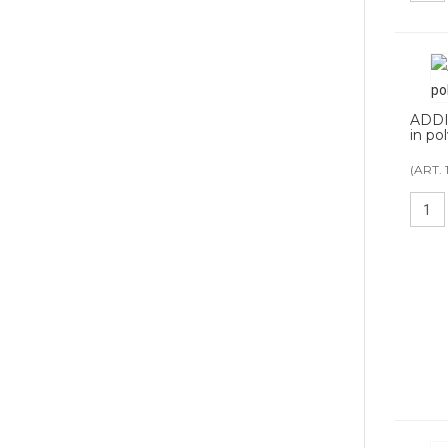
ADD
in pol
(ART. 