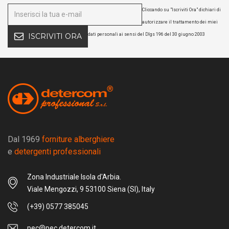
Cliccando su "Iscriviti Ora" dichiari di
autorizzare il trattamento dei miei
dati personali ai sensi del Dlgs 196 del 30 giugno 2003
ISCRIVITI ORA
Dal 1969
forniture alberghiere
e
detergenti professionali
Zona Industriale Isola d'Arbia.
Viale Mengozzi, 9 53100 Siena (SI), Italy
(+39) 0577 385045
pec@pec.detercom.it