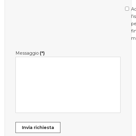
Ac
l'
pe
fi
m
Messaggio
(*)
Invia richiesta