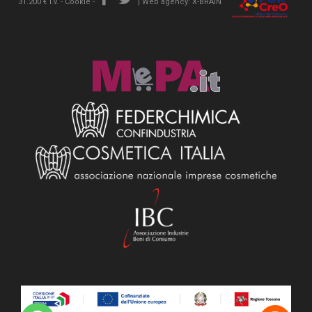
31.200 € i.v. -
Cookie
-
|
Web agency: X-BRAIN