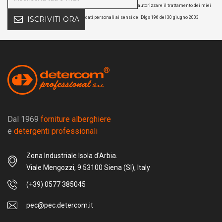
autorizzare il trattamento dei miei
dati personali ai sensi del Dlgs 196 del 30 giugno 2003
ISCRIVITI ORA
Dal 1969
forniture alberghiere
e
detergenti professionali
Zona Industriale Isola d'Arbia.
Viale Mengozzi, 9 53100 Siena (SI), Italy
(+39) 0577 385045
pec@pec.detercom.it