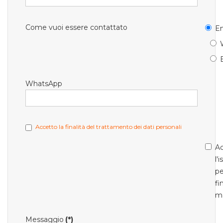
Come vuoi essere contattato
Em
WhatsApp
Accetto la finalità del trattamento dei dati personali
Ac
l'
pe
fi
m
Messaggio
(*)