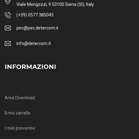
Viale Mengozzi, 9 53100 Siena (SI), Italy
(+39) 0577 385045
pec@pec.detercom.it
info@detercom.it
INFORMAZIONI
Area Download
Il mio carrello
I miei preventivi