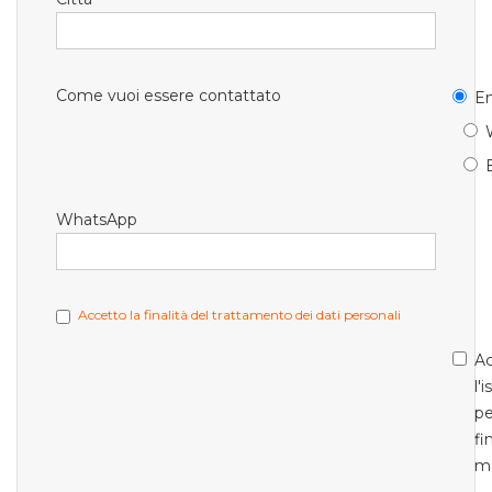
Come vuoi essere contattato
Em
WhatsApp
Accetto la finalità del trattamento dei dati personali
Ac
l'
pe
fi
m