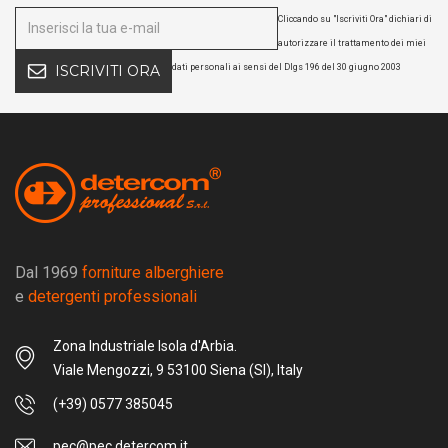
Cliccando su "Iscriviti Ora" dichiari di
autorizzare il trattamento dei miei
dati personali ai sensi del Dlgs 196 del 30 giugno 2003
ISCRIVITI ORA
Dal 1969
forniture alberghiere
e
detergenti professionali
Zona Industriale Isola d'Arbia.
Viale Mengozzi, 9 53100 Siena (SI), Italy
(+39) 0577 385045
pec@pec.detercom.it