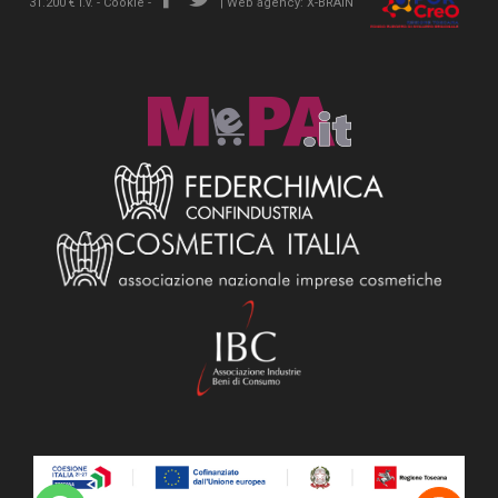
31.200 € i.v. -
Cookie
-
|
Web agency: X-BRAIN