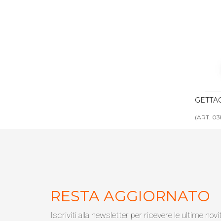
ULANTE per
GETTACARTE LT 13 tondo
C
olare
g
(ART. 0383)
(
RESTA AGGIORNATO
Iscriviti alla newsletter per ricevere le ultime novi