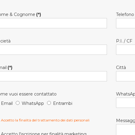
ome & Cognome
(*)
Telefono
cietà
P.I. / CF
ail
(*)
Città
me vuoi essere contattato
WhatsA
Email
WhatsApp
Entrambi
Accetto la finalità del trattamento dei dati personali
Messagg
Accetto l'iscrizione per finalità marketing