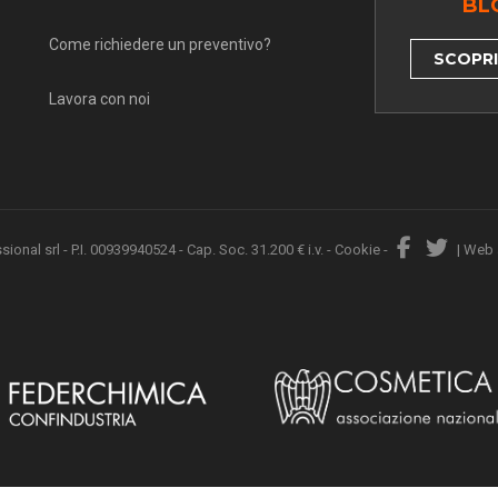
BL
Come richiedere un preventivo?
SCOPRI 
Lavora con noi
nal srl - P.I. 00939940524 - Cap. Soc. 31.200 € i.v. -
Cookie
-
|
Web 