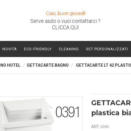
Ciao, buon giovedì!
Serve aiuto o vuoi contattarci ?
CLICCA QUI
NOVITÀ
ECO-FRIENDLY
CLEANING
SET PERSONALIZZATI
GNO HOTEL
GETTACARTE BAGNO
GETTACARTE LT 42 PLASTI
GETTACART
plastica b
ART.
0390