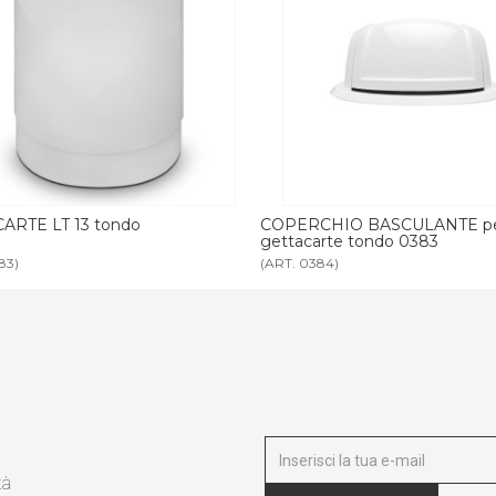
OPERCHIO BASCULANTE per
FERMASACCO per getta
ettacarte tondo 0383
0383
ART. 0384)
(ART. 0688)
tà