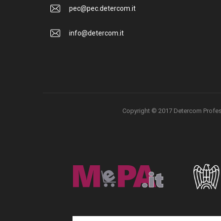
pec@pec.detercom.it
info@detercom.it
Copyright © 2017 Detercom Professio