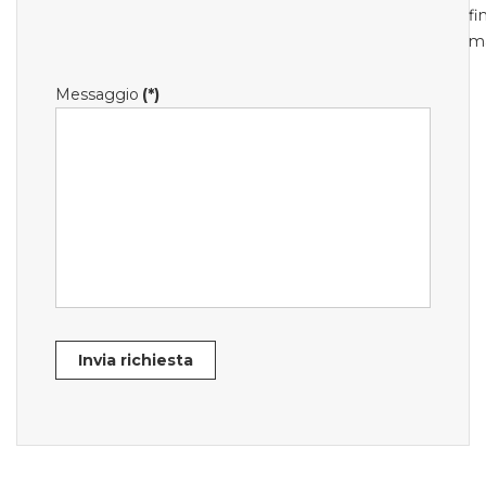
fi
m
Messaggio
(*)
Invia richiesta