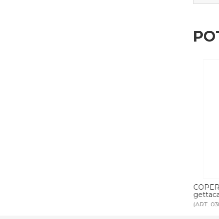
PO
E per
GETTACARTE LT 13 tondo
COPER
gettac
(ART. 0383)
(ART. 03