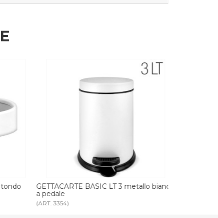
HE
 tondo
GETTACARTE BASIC LT 3 metallo bianco
GETTACARTE
a pedale
a pedale
(ART. 3354)
(ART. 3355)