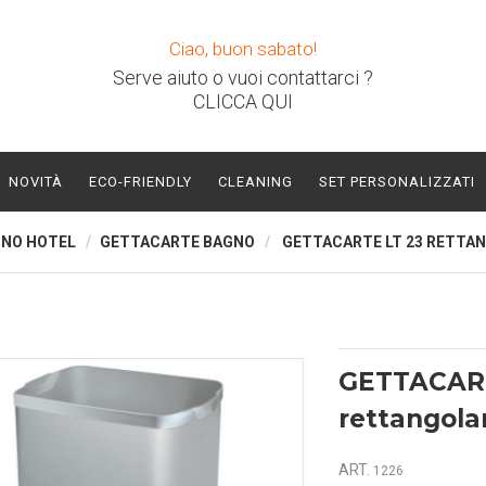
Ciao, buon sabato!
Serve aiuto o vuoi contattarci ?
CLICCA QUI
NOVITÀ
ECO-FRIENDLY
CLEANING
SET PERSONALIZZATI
GNO HOTEL
GETTACARTE BAGNO
GETTACARTE LT 23 RETTA
GETTACART
rettangola
ART.
1226