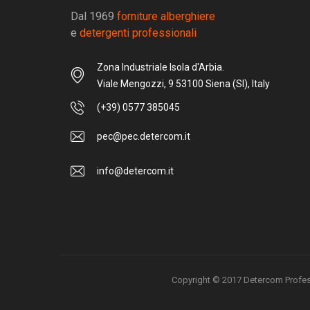
Dal 1969
forniture alberghiere
e
detergenti professionali
Zona Industriale Isola d'Arbia.
Viale Mengozzi, 9 53100 Siena (SI), Italy
(+39) 0577 385045
pec@pec.detercom.it
info@detercom.it
Copyright © 2017 Detercom Professio