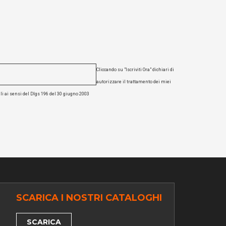
Cliccando su "Iscriviti Ora" dichiari di
autorizzare il trattamento dei miei
li ai sensi del Dlgs 196 del 30 giugno 2003
SCARICA I NOSTRI CATALOGHI
SCARICA