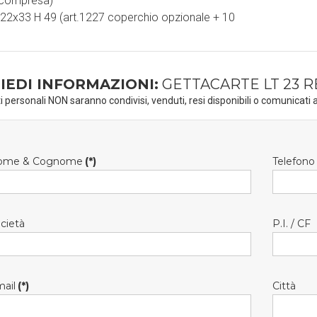
 compresa)
 22x33 H 49 (art.1227 coperchio opzionale + 10
IEDI INFORMAZIONI:
GETTACARTE LT 23 
ti personali NON saranno condivisi, venduti, resi disponibili o comunicati a
ome & Cognome
(*)
Telefono
cietà
P.I. / CF
ail
(*)
Città