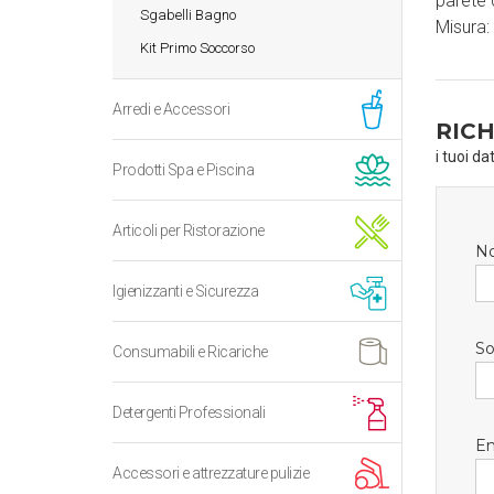
parete
Sgabelli Bagno
Misura:
Kit Primo Soccorso
Arredi e Accessori
RICH
i tuoi da
Prodotti Spa e Piscina
Articoli per Ristorazione
N
Igienizzanti e Sicurezza
So
Consumabili e Ricariche
Detergenti Professionali
Em
Accessori e attrezzature pulizie