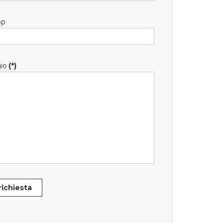
pp
io
(*)
 richiesta