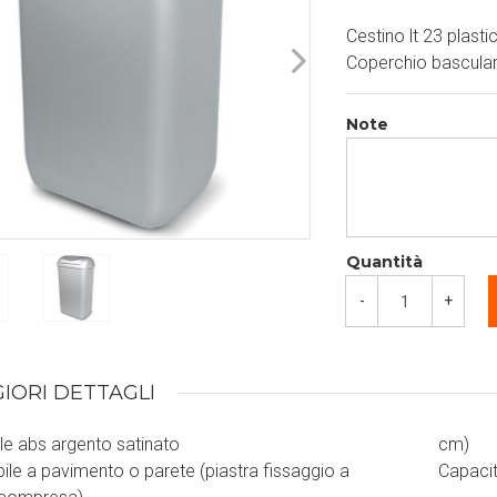
Cestino lt 23 plast
Coperchio basculan
Note
Quantità
-
+
IORI DETTAGLI
le abs argento satinato
cm)
abile a pavimento o parete (piastra fissaggio a
Capacit