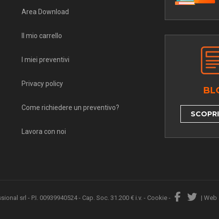
Area Download
Il mio carrello
I miei preventivi
Privacy policy
BL
Come richiedere un preventivo?
SCOPRI 
Lavora con noi
nal srl - P.I. 00939940524 - Cap. Soc. 31.200 € i.v. -
Cookie
-
|
Web 