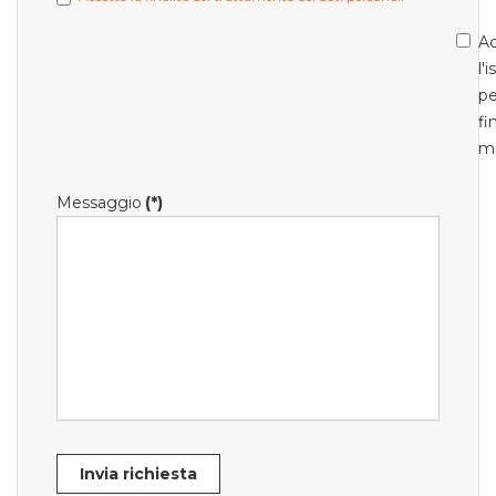
Ac
l'
pe
fi
m
Messaggio
(*)
Invia richiesta