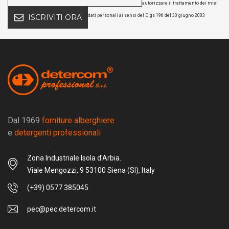
autorizzare il trattamento dei miei
dati personali ai sensi del Dlgs 196 del 30 giugno 2003
ISCRIVITI ORA
Dal 1969
forniture alberghiere
e
detergenti professionali
Zona Industriale Isola d'Arbia.
Viale Mengozzi, 9 53100 Siena (SI), Italy
(+39) 0577 385045
pec@pec.detercom.it