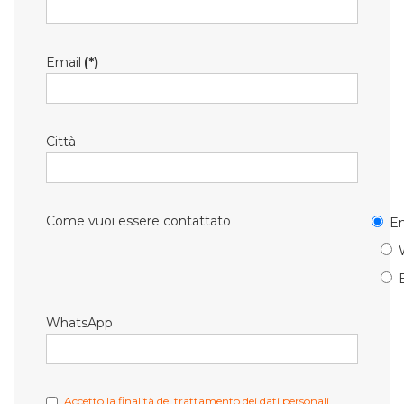
Email
(*)
Città
Come vuoi essere contattato
Em
WhatsApp
Accetto la finalità del trattamento dei dati personali