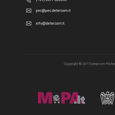
pec@pec.detercom.it
info@detercom.it
Copyright © 2017 Detercom Professio