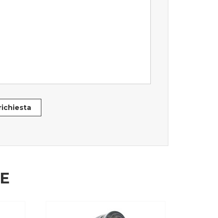
 richiesta
HE