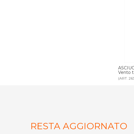
OTEL 1800 W
ASCIUGACAPELLI HOTEL abs bianco
AS
Vento tec
Ve
(ART. 2631)
(AR
RESTA AGGIORNATO