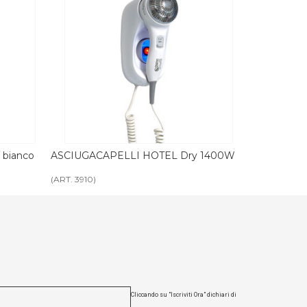
 Dry 1400W
ASCIUGACAPELLI HOTEL Dry 1600W
ASCIUG
bianco
nero
(ART. 3911B)
(ART. 391
Cliccando su "Iscriviti Ora" dichiari di