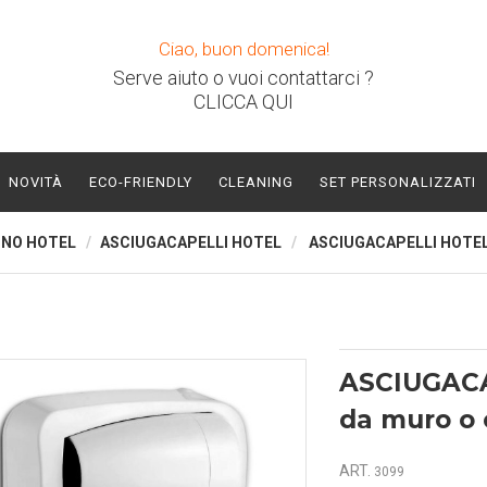
Ciao, buon domenica!
Serve aiuto o vuoi contattarci ?
CLICCA QUI
NOVITÀ
ECO-FRIENDLY
CLEANING
SET PERSONALIZZATI
GNO HOTEL
ASCIUGACAPELLI HOTEL
ASCIUGACAPELLI HOTE
ASCIUGAC
da muro o 
ART.
3099