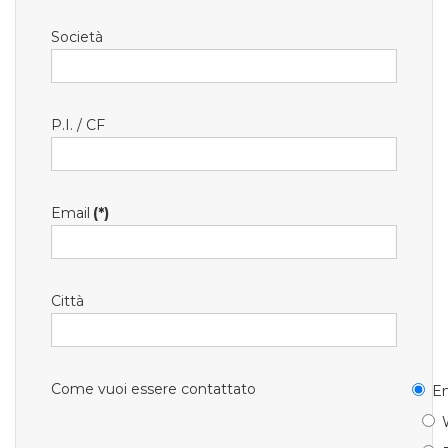
Società
P.I. / CF
Email
(*)
Città
Come vuoi essere contattato
Em