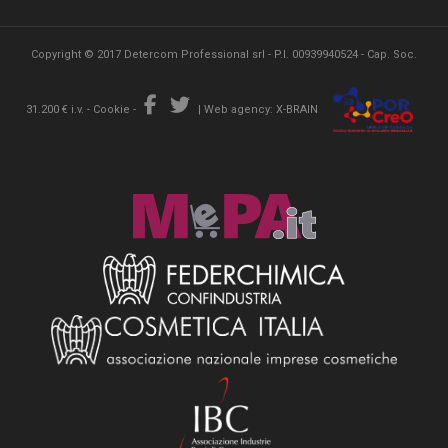
Copyright © 2017 Detercom Professional srl - P.I. 00939940524 - Cap. Soc.
31.200 € i.v. -
Cookie
-
|
Web agency: X-BRAIN