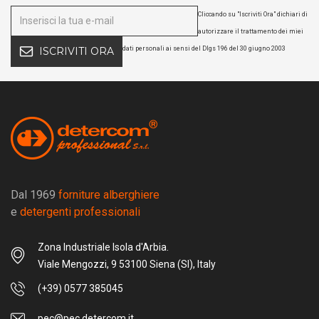
Cliccando su "Iscriviti Ora" dichiari di
autorizzare il trattamento dei miei
dati personali ai sensi del Dlgs 196 del 30 giugno 2003
ISCRIVITI ORA
Dal 1969
forniture alberghiere
e
detergenti professionali
Zona Industriale Isola d'Arbia.
Viale Mengozzi, 9 53100 Siena (SI), Italy
(+39) 0577 385045
pec@pec.detercom.it