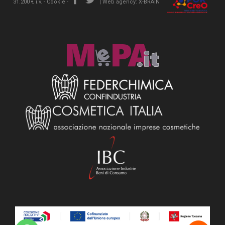
31.200 € i.v. -
Cookie
-
|
Web agency: X-BRAIN