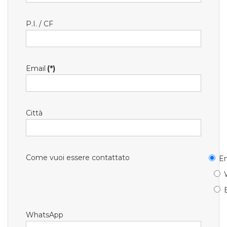
P.I. / CF
Email
(*)
Città
Come vuoi essere contattato
Em
WhatsApp