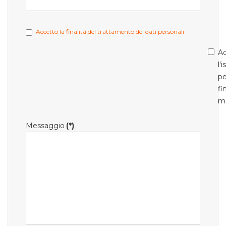
Accetto la finalità del trattamento dei dati personali
Ac
l'
pe
fi
m
Messaggio
(*)