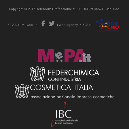
Copyright © 2017 Detercom Professional srl - P.I. 00939940524 - Cap. Soc.
31.200 € i.v. -
Cookie
-
|
Web agency: X-BRAIN