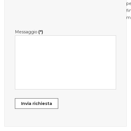
pe
fi
m
Messaggio
(*)
Invia richiesta