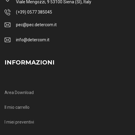
Viale Mengozzi, 9 53100 Siena (SI), Italy
(+39) 0577 385045
pec@pec.detercom.it
info@detercom.it
INFORMAZIONI
Area Download
Il mio carrello
I miei preventivi