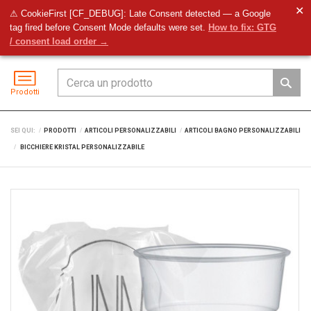
✕
⚠ CookieFirst [CF_DEBUG]: Late Consent detected — a Google
tag fired before Consent Mode defaults were set.
How to fix: GTG
Preventivo
Accedi
Menu
/ consent load order →
Prodotti
SEI QUI:
PRODOTTI
ARTICOLI PERSONALIZZABILI
ARTICOLI BAGNO PERSONALIZZABILI
BICCHIERE KRISTAL PERSONALIZZABILE