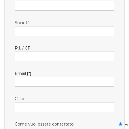
Società
P.I. / CF
Email
(*)
Città
Come vuoi essere contattato
Em