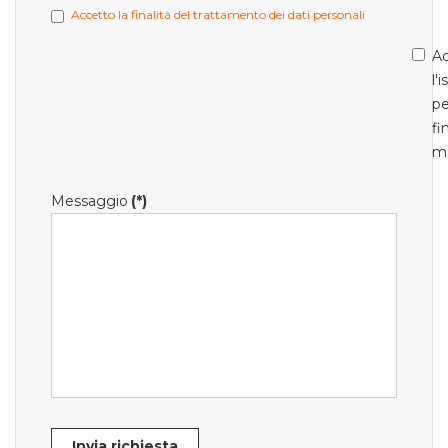
Accetto la finalità del trattamento dei dati personali
Ac
l'
pe
fi
m
Messaggio
(*)
Invia richiesta