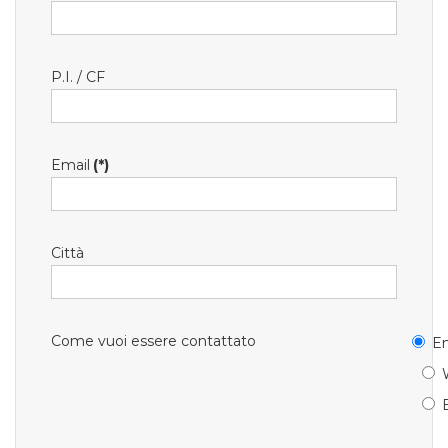
P.I. / CF
Email
(*)
Città
Come vuoi essere contattato
Em