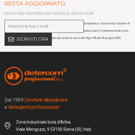
RESTA AGGIORNATO
Iscriviti alla newsletter per ricevere le ultime novità
Cliccando su "Iscriviti Ora" dichiari di
autorizzare il trattamento dei miei
dati personali ai sensi del Dlgs 196 del 30 giugno 2003
ISCRIVITI ORA
Dal 1969
forniture alberghiere
e
detergenti professionali
Zona Industriale Isola d'Arbia.
Viale Mengozzi, 9 53100 Siena (SI), Italy