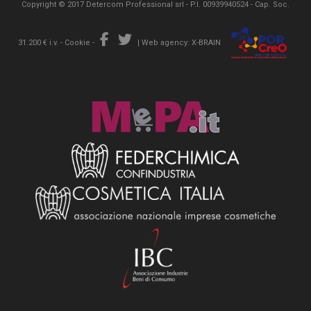
Copyright © 2017 Detercom Professional srl - P.I. 00939940524 - Cap. Soc.
31.200 € i.v. -
Cookie
-
|
Web agency: X-BRAIN