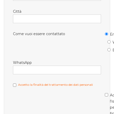
Città
Come vuoi essere contattato
Em
WhatsApp
Accetto la finalità del trattamento dei dati personali
Ac
l'
pe
fi