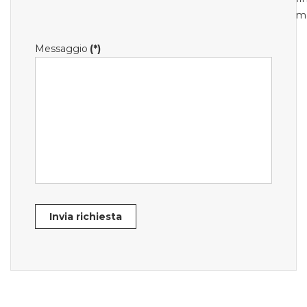
m
Messaggio
(*)
Invia richiesta