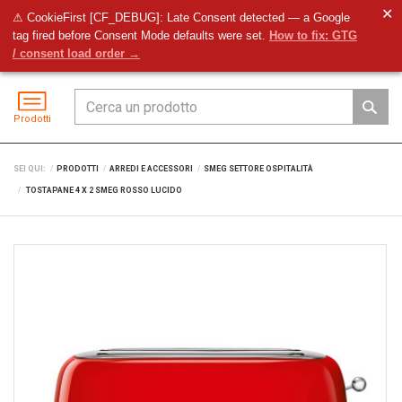
✕
⚠ CookieFirst [CF_DEBUG]: Late Consent detected — a Google
tag fired before Consent Mode defaults were set.
How to fix: GTG
Preventivo
Accedi
Menu
/ consent load order →
Prodotti
SEI QUI:
PRODOTTI
ARREDI E ACCESSORI
SMEG SETTORE OSPITALITÀ
TOSTAPANE 4 X 2 SMEG ROSSO LUCIDO