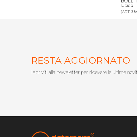
SMEG rosso
BOLLITORE ELETTRICO SMEG rosa
BOLLI
lucido
lucido
(ART. 3801RS)
(ART. 38
RESTA AGGIORNATO
Iscriviti alla newsletter per ricevere le ultime novi