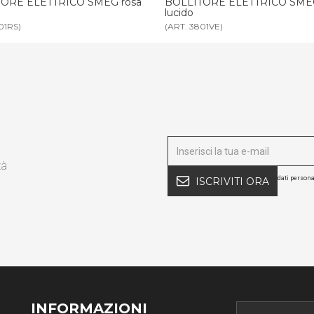
TORE ELETTRICO SMEG verde
BOLLITORE ELETTRICO SMEG
lucido
01VE)
(ART. 3801AZ)
tà
dati persona
ISCRIVITI ORA
INFORMAZIONI