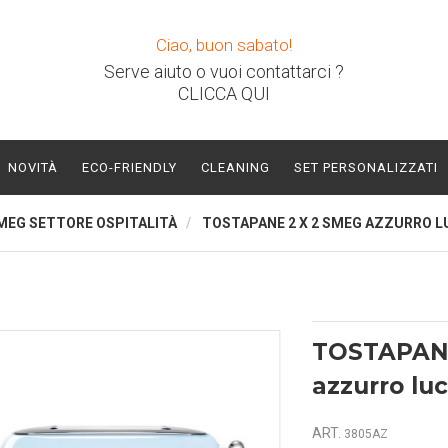
Ciao, buon sabato!
Serve aiuto o vuoi contattarci ?
CLICCA QUI
NOVITÀ
ECO-FRIENDLY
CLEANING
SET PERSONALIZZATI
MEG SETTORE OSPITALITÀ
TOSTAPANE 2 X 2 SMEG AZZURRO L
TOSTAPANE
azzurro lu
ART.
3805AZ