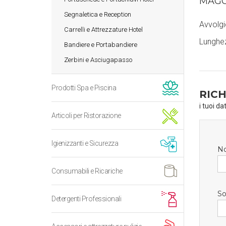
MAGG
Segnaletica e Reception
Avvolgi
Carrelli e Attrezzature Hotel
Lunghez
Bandiere e Portabandiere
Zerbini e Asciugapasso
Prodotti Spa e Piscina
RICH
i tuoi da
Articoli per Ristorazione
Igienizzanti e Sicurezza
N
Consumabili e Ricariche
So
Detergenti Professionali