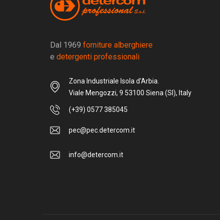
Dal 1969
forniture alberghiere
e
detergenti professionali
Zona Industriale Isola d'Arbia.
Viale Mengozzi, 9 53100 Siena (SI), Italy
(+39) 0577 385045
pec@pec.detercom.it
info@detercom.it