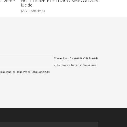
 azzurro
BOLLITORE ELETTRICO SMEG panna
BOLLITORE
lucido
lucido
(ART. 3801CR)
(ART. 3802BI)
Cliccando su "Iscriviti Ora" dichiari di
autorizzare il trattamento dei miei
li ai sensi del Dlgs 196 del 30 giugno 2003