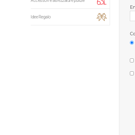
Accessori e attrezzature pulizie
Em
Idee Regalo
Co