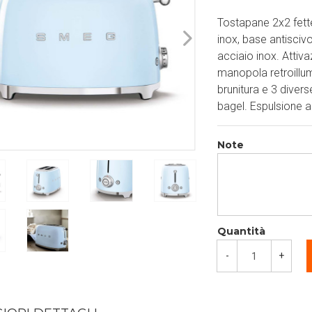
Tostapane 2x2 fette
inox, base antiscivo
acciaio inox. Attiv
manopola retroillum
brunitura e 3 diver
bagel. Espulsione a
Note
Quantità
-
+