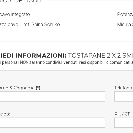
IORI DETTAGLI
cavo integrato.
Potenz
za cavo 1 mt. Spina Schuko.
Misura 
IEDI INFORMAZIONI:
TOSTAPANE 2 X 2 S
ti personali NON saranno condivisi, venduti, resi disponibili o comunicati a
ome & Cognome
(*)
Telefono
cietà
P.I. / CF