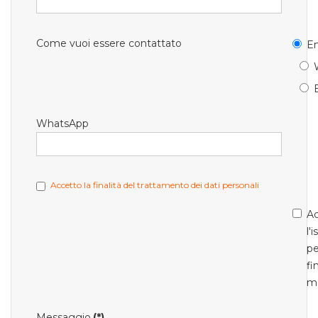
Come vuoi essere contattato
Em
WhatsApp
Accetto la finalità del trattamento dei dati personali
Ac
l'
pe
fi
m
Messaggio
(*)