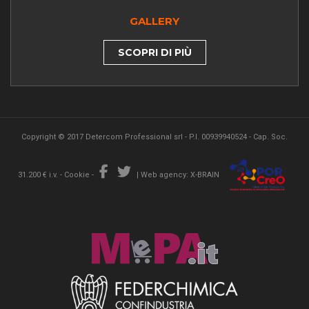
GALLERY
SCOPRI DI PIÙ
Copyright © 2017 Detercom Professional srl - P.I. 00939940524 - Cap. Soc.
31.200 € i.v. -
Cookie
-
|
Web agency: X-BRAIN