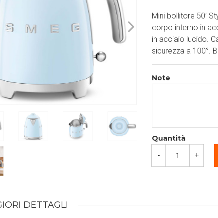
Mini bollitore 50’ S
corpo interno in ac
in acciaio lucido. 
sicurezza a 100°. 
Note
Quantità
-
+
IORI DETTAGLI