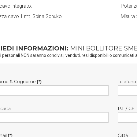
cavo integrato.
Potenza
za cavo 1 mt. Spina Schuko.
Misura 
IEDI INFORMAZIONI:
MINI BOLLITORE SM
ti personali NON saranno condivisi, venduti, resi disponibili o comunicati a
ome & Cognome
(*)
Telefono
cietà
P.I. / CF
ail
(*)
Città