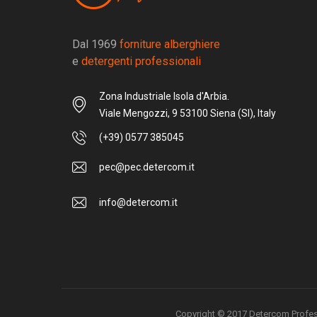
Dal 1969
forniture alberghiere
e
detergenti professionali
Zona Industriale Isola d'Arbia.
Viale Mengozzi, 9 53100 Siena (SI), Italy
(+39) 0577 385045
pec@pec.detercom.it
info@detercom.it
Copyright © 2017 Detercom Professio