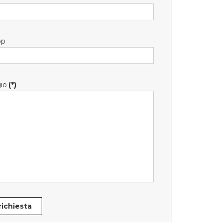
pp
io
(*)
 richiesta