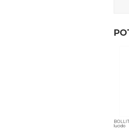
PO
SMEG rosso
BOLLITORE ELETTRICO SMEG rosa
BOLLI
lucido
lucido