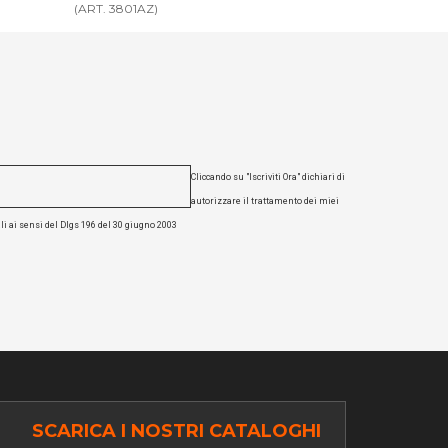
(ART. 3801CR)
(ART. 3802BI)
Cliccando su "Iscriviti Ora" dichiari di
autorizzare il trattamento dei miei
li ai sensi del Dlgs 196 del 30 giugno 2003
SCARICA I NOSTRI CATALOGHI