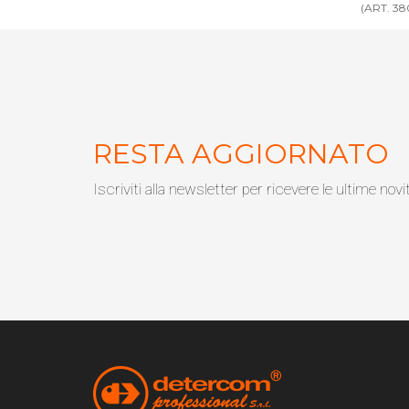
(ART. 3801RS)
(ART. 38
RESTA AGGIORNATO
Iscriviti alla newsletter per ricevere le ultime novi