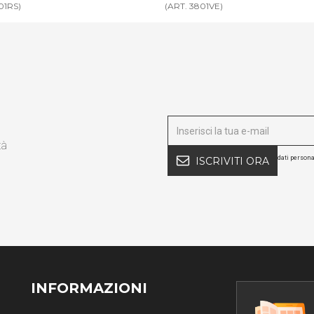
01VE)
(ART. 3801AZ)
tà
dati persona
ISCRIVITI ORA
INFORMAZIONI