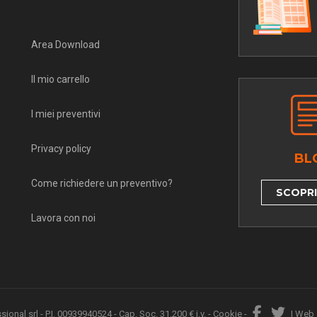
Area Download
Il mio carrello
I miei preventivi
Privacy policy
BL
Come richiedere un preventivo?
SCOPRI 
Lavora con noi
nal srl - P.I. 00939940524 - Cap. Soc. 31.200 € i.v. -
Cookie
-
|
Web 