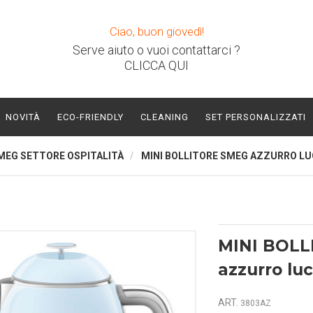
Ciao, buon giovedì!
Serve aiuto o vuoi contattarci ?
CLICCA QUI
NOVITÀ
ECO-FRIENDLY
CLEANING
SET PERSONALIZZATI
MEG SETTORE OSPITALITÀ
MINI BOLLITORE SMEG AZZURRO LU
MINI BOL
azzurro lu
ART.
3803AZ