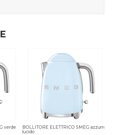
HE
 azzurro
BOLLITORE ELETTRICO SMEG panna
BOLLITORE
lucido
lucido