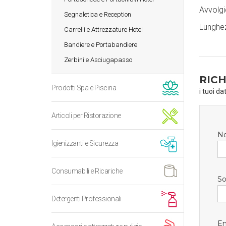
Avvolgi
Segnaletica e Reception
Lunghez
Carrelli e Attrezzature Hotel
Bandiere e Portabandiere
Zerbini e Asciugapasso
RICH
Prodotti Spa e Piscina
i tuoi da
Articoli per Ristorazione
N
Igienizzanti e Sicurezza
Consumabili e Ricariche
So
Detergenti Professionali
Em