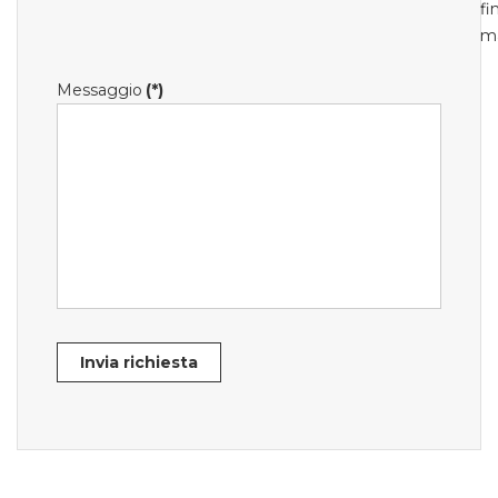
fi
m
Messaggio
(*)
Invia richiesta