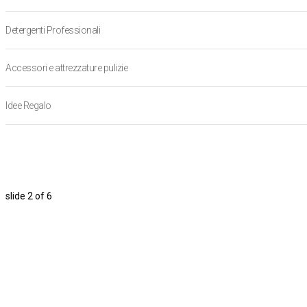
Detergenti Professionali
Accessori e attrezzature pulizie
Idee Regalo
slide
2
of 6