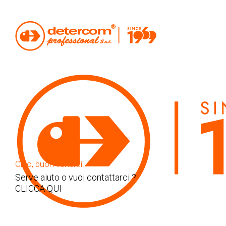
SEI QUI:
PRODOTTI
ARREDI E ACCESSORI
SMEG SETTORE OSPITALITÀ
Ciao, buon venerdì!
BOLLITORE VARIABILE SMEG ROSA LUCIDO
Serve aiuto o vuoi contattarci ?
CLICCA QUI
PRODOTTI