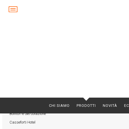
Set Cortesia Hotel e Accessori
Articoli Personalizzabili
Ciabatte Hotel e Spa
Biancheria hotel, b&b e spa
Accessori e Arredo Bagno hotel
Arredi e Accessori
SMEG settore ospitalità
Minibar per hotel
CHI SIAMO
PRODOTTI
NOVITÀ
EC
Bollitori e Set colazione
Casseforti Hotel