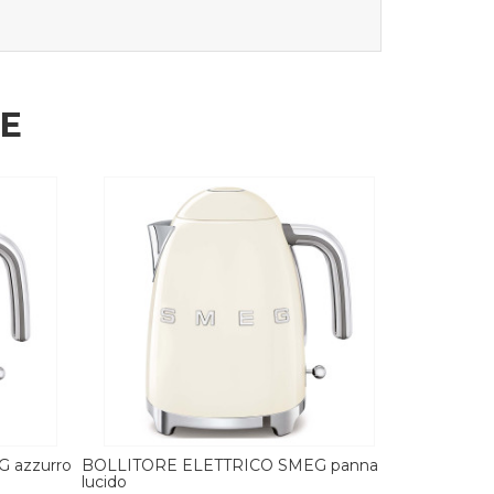
HE
G panna
BOLLITORE VARIABILE SMEG bianco
BOLLITORE
lucido
lucido