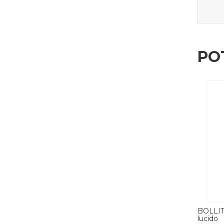
PO
SMEG rosa
BOLLITORE ELETTRICO SMEG verde
BOLLIT
lucido
lucido