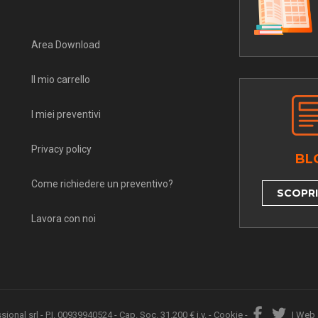
Area Download
Il mio carrello
I miei preventivi
Privacy policy
BL
Come richiedere un preventivo?
SCOPRI 
Lavora con noi
nal srl - P.I. 00939940524 - Cap. Soc. 31.200 € i.v. -
Cookie
-
|
Web 