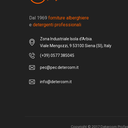
Dal 1969
forniture alberghiere
e
detergenti professionali
Zona Industriale Isola d'Arbia.
Viale Mengozzi, 9 53100 Siena (SI), Italy
(+39) 0577 385045
pec@pec.detercom.it
info@detercom.it
Copyright © 2017 Detercom Professio