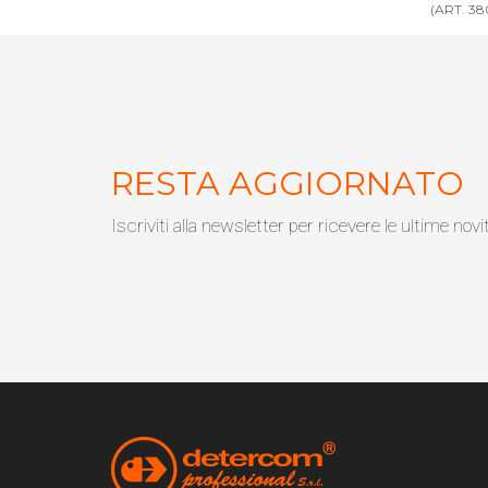
(ART. 3801VE)
(ART. 38
RESTA AGGIORNATO
Iscriviti alla newsletter per ricevere le ultime novi