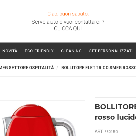
Ciao, buon sabato!
Serve aiuto o vuoi contattarci ?
CLICCA QUI
NOVITÀ
ECO-FRIENDLY
CLEANING
SET PERSONALIZZATI
MEG SETTORE OSPITALITÀ
BOLLITORE ELETTRICO SMEG ROSS
BOLLITOR
rosso lucid
ART.
3801RO