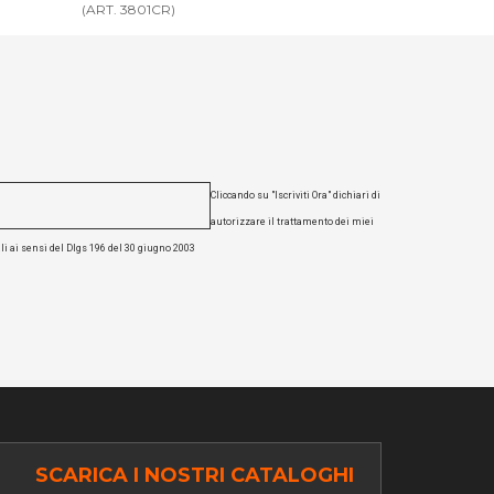
(ART. 3802BI)
(ART. 3802NE
Cliccando su "Iscriviti Ora" dichiari di
autorizzare il trattamento dei miei
li ai sensi del Dlgs 196 del 30 giugno 2003
SCARICA I NOSTRI CATALOGHI