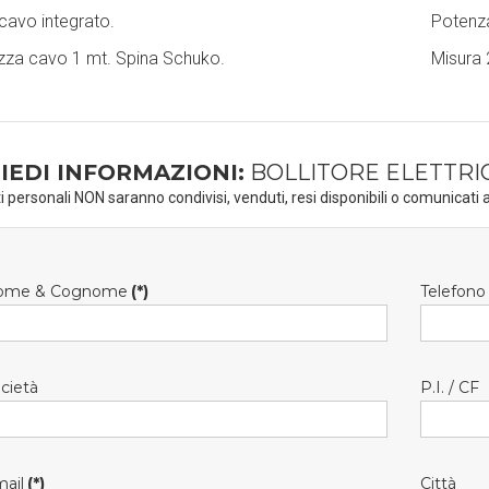
cavo integrato.
Potenza
zza cavo 1 mt.
Spina Schuko.
Misura 
IEDI INFORMAZIONI:
BOLLITORE ELETTRI
ti personali NON saranno condivisi, venduti, resi disponibili o comunicati a
ome & Cognome
(*)
Telefono
cietà
P.I. / CF
ail
(*)
Città