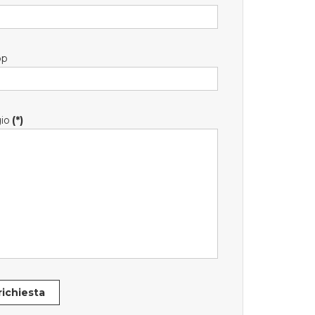
pp
io
(*)
 richiesta