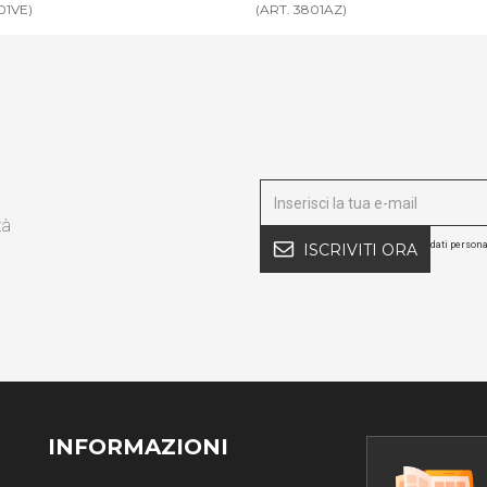
01AZ)
(ART. 3801CR)
tà
dati persona
ISCRIVITI ORA
INFORMAZIONI