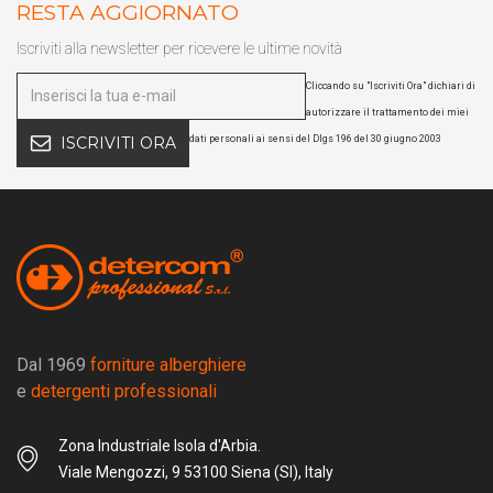
RESTA AGGIORNATO
Iscriviti alla newsletter per ricevere le ultime novità
Cliccando su "Iscriviti Ora" dichiari di
autorizzare il trattamento dei miei
dati personali ai sensi del Dlgs 196 del 30 giugno 2003
ISCRIVITI ORA
Dal 1969
forniture alberghiere
e
detergenti professionali
Zona Industriale Isola d'Arbia.
Viale Mengozzi, 9 53100 Siena (SI), Italy