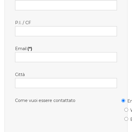
P.I. / CF
Email
(*)
Città
Come vuoi essere contattato
Em