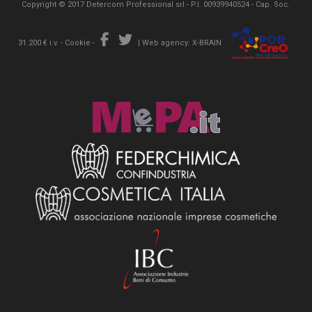
Copyright © 2017 Detercom Professional srl - P.I. 00939940524 - Cap. Soc.
31.200 € i.v. -
Cookie
-
|
Web agency: X-BRAIN