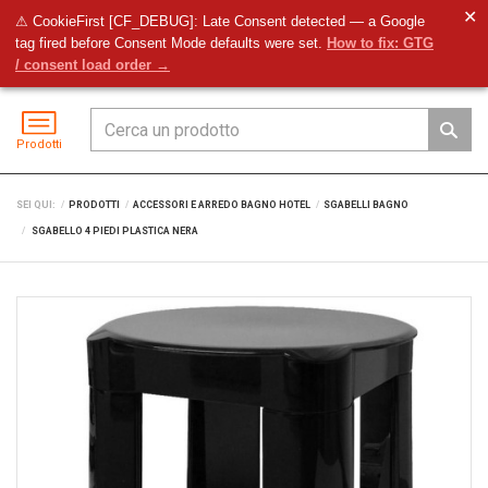
✕
⚠ CookieFirst [CF_DEBUG]: Late Consent detected — a Google
tag fired before Consent Mode defaults were set.
How to fix: GTG
Preventivo
Accedi
Menu
/ consent load order →
Prodotti
SEI QUI:
PRODOTTI
ACCESSORI E ARREDO BAGNO HOTEL
SGABELLI BAGNO
SGABELLO 4 PIEDI PLASTICA NERA