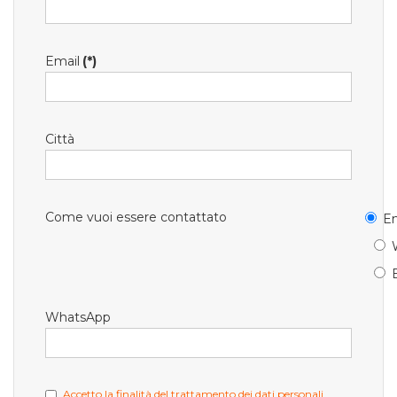
Email
(*)
Città
Come vuoi essere contattato
Em
WhatsApp
Accetto la finalità del trattamento dei dati personali