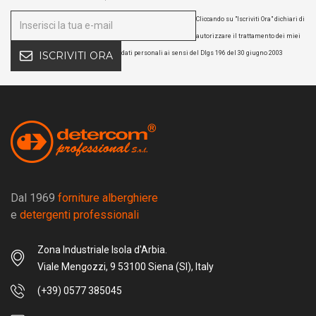
Cliccando su "Iscriviti Ora" dichiari di
autorizzare il trattamento dei miei
dati personali ai sensi del Dlgs 196 del 30 giugno 2003
ISCRIVITI ORA
Dal 1969
forniture alberghiere
e
detergenti professionali
Zona Industriale Isola d'Arbia.
Viale Mengozzi, 9 53100 Siena (SI), Italy
(+39) 0577 385045