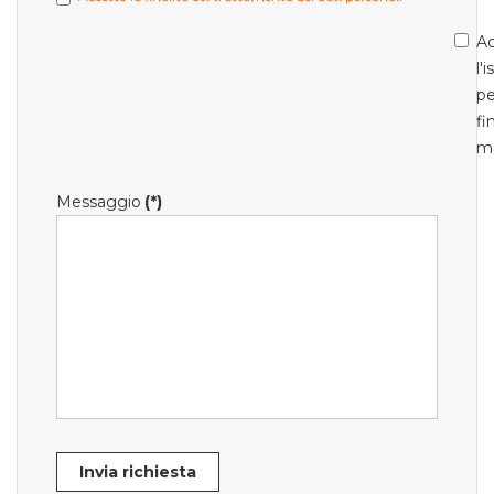
Ac
l'
pe
fi
m
Messaggio
(*)
Invia richiesta