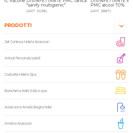
ne
DISINFETTANTE PMC tanica
DISINFETTANTE idroalcolico
"sanify multigienic"
PMC alcool 70%
(ART. 3038)
(ART. 2887)
PRODOTTI
Set Cortesia Hotel e Accessori
Articoli Personalizzabili
Ciabatte Hotel e Spa
Biancheria hotel, b&b e spa
Accessori e Arredo Bagno hotel
Arredi e Accessori