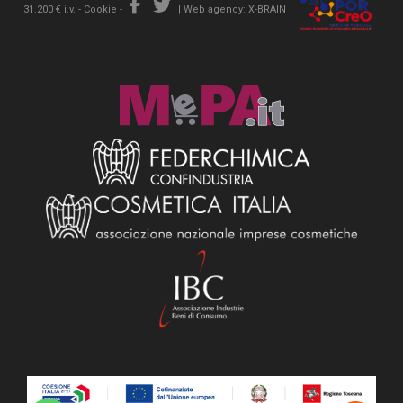
31.200 € i.v. -
Cookie
-
|
Web agency: X-BRAIN