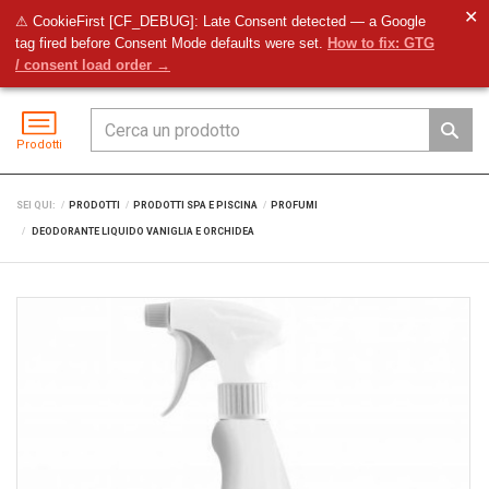
✕
⚠ CookieFirst [CF_DEBUG]: Late Consent detected — a Google
tag fired before Consent Mode defaults were set.
How to fix: GTG
Preventivo
Accedi
Menu
/ consent load order →
Prodotti
SEI QUI:
PRODOTTI
PRODOTTI SPA E PISCINA
PROFUMI
DEODORANTE LIQUIDO VANIGLIA E ORCHIDEA