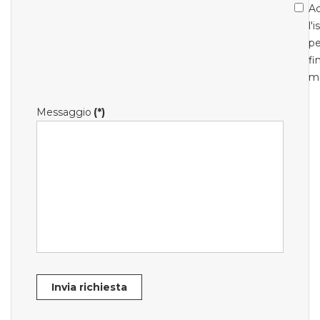
Ac
l'
pe
fi
m
Messaggio
(*)
Invia richiesta