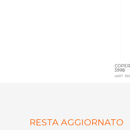
cino 118 ml
COPERCHIO BICCHIERE per articolo
PALETT
3998
(ART. 3999)
(ART. 321
RESTA AGGIORNATO