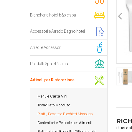
Biancheria hotel, b&b e spa
Accessori e Arredo Bagno hotel
Arredi e Accessori
Prodotti Spa e Piscina
Articoli per Ristorazione
Menu e Carta Vini
Tovagliato Monouso
Piatti, Posate e Bicchieri Monouso
RICH
Contenitori e Pellicole per Alimenti
i tuoi da
Pattumiere e Raccolta Differenziata