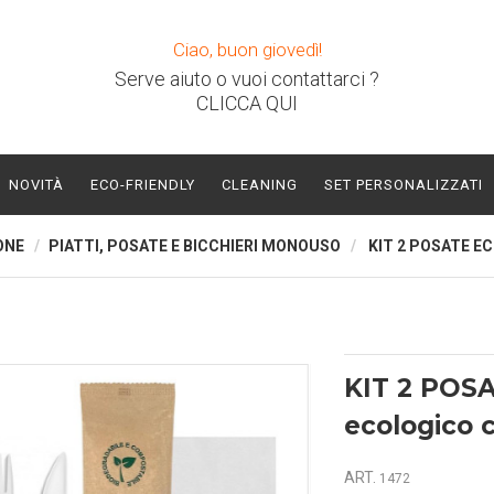
Ciao, buon giovedì!
Serve aiuto o vuoi contattarci ?
CLICCA QUI
NOVITÀ
ECO-FRIENDLY
CLEANING
SET PERSONALIZZATI
ONE
PIATTI, POSATE E BICCHIERI MONOUSO
KIT 2 POSATE E
KIT 2 POS
ecologico c
ART.
1472