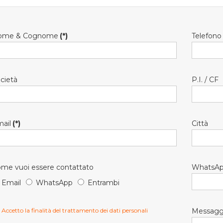
ome & Cognome
(*)
Telefono
cietà
P.I. / CF
ail
(*)
Città
me vuoi essere contattato
WhatsA
Email
WhatsApp
Entrambi
Accetto la finalità del trattamento dei dati personali
Messagg