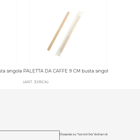
a singola
BICCHIERE CAPPUCCINO carta
COPERCHIO
ecologico asporto
asporto
(ART. 3050)
(ART. 3051)
Cliccando su "Iscriviti Ora" dichiari di