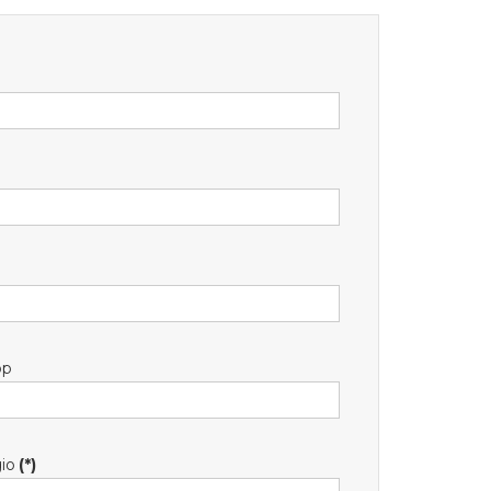
pp
io
(*)