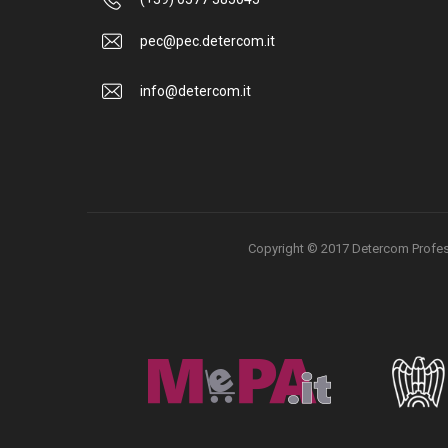
pec@pec.detercom.it
info@detercom.it
Copyright © 2017 Detercom Professio