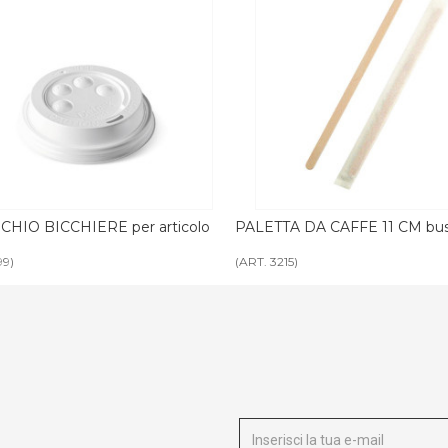
A DA CAFFE 11 CM busta singola
PALETTA DA CAFFE 9 CM bust
5)
(ART. 3215CA)