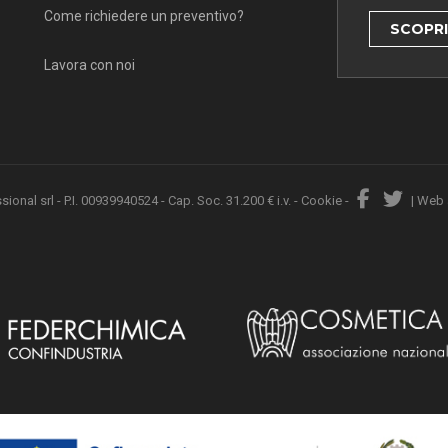
Come richiedere un preventivo?
SCOPRI 
Lavora con noi
nal srl - P.I. 00939940524 - Cap. Soc. 31.200 € i.v. -
Cookie
-
|
Web 