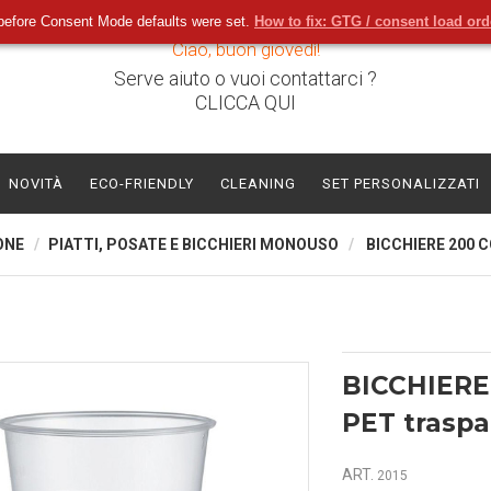
before Consent Mode defaults were set.
How to fix: GTG / consent load or
Ciao, buon giovedì!
Serve aiuto o vuoi contattarci ?
CLICCA QUI
NOVITÀ
ECO-FRIENDLY
CLEANING
SET PERSONALIZZATI
ONE
PIATTI, POSATE E BICCHIERI MONOUSO
BICCHIERE 200 
BICCHIERE
PET traspa
ART.
2015