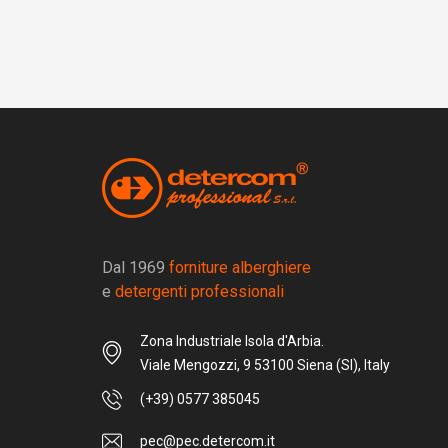
Dal 1969
forniture alberghiere
e
detergenti professionali
Zona Industriale Isola d'Arbia.
Viale Mengozzi, 9 53100 Siena (SI), Italy
(+39) 0577 385045
pec@pec.detercom.it