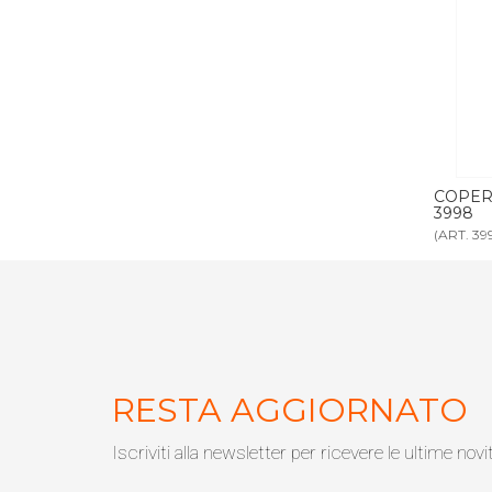
rtoncino 118 ml
COPERCHIO BICCHIERE per articolo
PA
3998
(ART. 3999)
(AR
RESTA AGGIORNATO
Iscriviti alla newsletter per ricevere le ultime novi