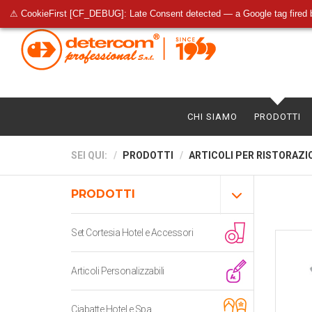
⚠ CookieFirst [CF_DEBUG]: Late Consent detected — a Google tag fired 
CHI SIAMO
PRODOTTI
SEI QUI:
PRODOTTI
ARTICOLI PER RISTORAZI
PRODOTTI
Set Cortesia Hotel e Accessori
Articoli Personalizzabili
Ciabatte Hotel e Spa