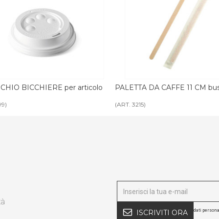
LETTA DA CAFFE 11 CM busta singola
PALETTA DA CAFFE 9 CM 
T. 3215)
(ART. 3215CA)
tà
dati persona
ISCRIVITI ORA