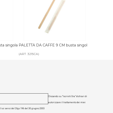
(ART. 305
busta singola
BICCHIERE CAPPUCCINO carta
ecologico asporto
(ART. 3050)
Cliccando su "Iscriviti Ora" dichiari di
autorizzare il trattamento dei miei
li ai sensi del Dlgs 196 del 30 giugno 2003