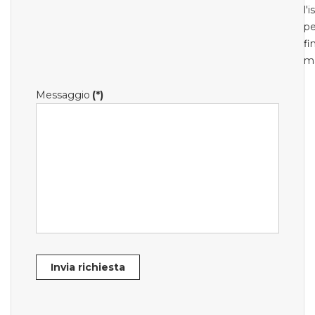
l'
pe
fi
m
Messaggio
(*)
Invia richiesta