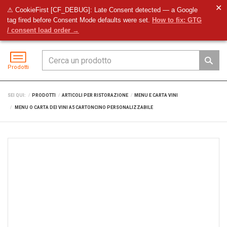
✕
⚠ CookieFirst [CF_DEBUG]: Late Consent detected — a Google
tag fired before Consent Mode defaults were set.
How to fix: GTG
Preventivo
Accedi
Menu
/ consent load order →
Prodotti
SEI QUI:
PRODOTTI
ARTICOLI PER RISTORAZIONE
MENU E CARTA VINI
MENU O CARTA DEI VINI A5 CARTONCINO PERSONALIZZABILE