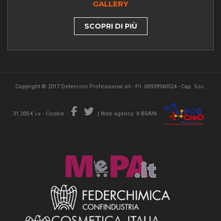
GALLERY
SCOPRI DI PIÙ
Copyright © 2017 Detercom Professional srl - P.I. 00939940524 - Cap. Soc.
31.200 € i.v. -
Cookie
-
|
Web agency: X-BRAIN