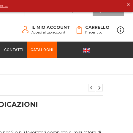
✕
der →
CERCA
IL MIO ACCOUNT
CARRELLO
Accedi al tuo account
Preventivo
CONTATTI
CATALOGHI
DICAZIONI
per 3 o più lavoratori completo di misuratore di