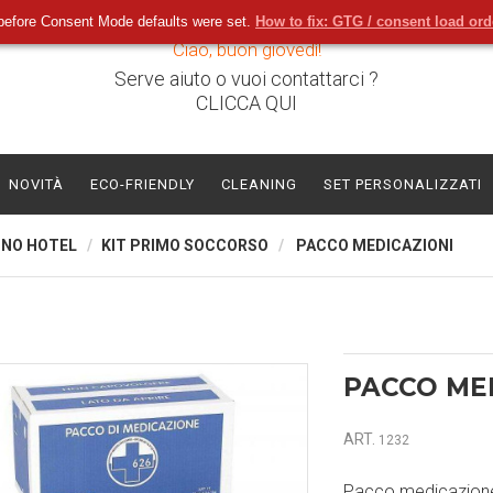
before Consent Mode defaults were set.
How to fix: GTG / consent load or
Ciao, buon giovedì!
Serve aiuto o vuoi contattarci ?
CLICCA QUI
NOVITÀ
ECO-FRIENDLY
CLEANING
SET PERSONALIZZATI
GNO HOTEL
KIT PRIMO SOCCORSO
PACCO MEDICAZIONI
PACCO ME
ART.
1232
Pacco medicazione 