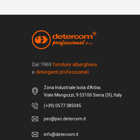
Dal 1969
forniture alberghiere
e
detergenti professionali
Zona Industriale Isola d'Arbia.
Viale Mengozzi, 9 53100 Siena (SI), Italy
(+39) 0577 385045
pec@pec.detercom.it
info@detercom.it