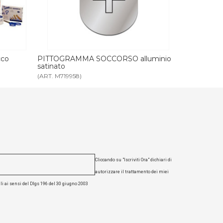
luminio
ARMADIO MEDICINALI
RICAMBIO 
(ART. 0686)
(ART. 0687)
Cliccando su "Iscriviti Ora" dichiari di
autorizzare il trattamento dei miei
li ai sensi del Dlgs 196 del 30 giugno 2003