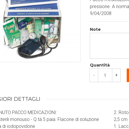
pressione. A norma
9/04/2008
Note
Quantità
-
+
IORI DETTAGLI
NUTO PACCO MEDICAZIONI:
2. Rotol
sterili monouso - Q.tà 5 paia. Flacone di soluzione
2,5 cm -
 di iodopovidone
1. Lacc