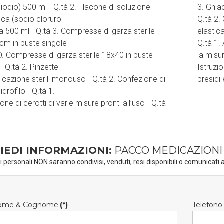
 iodio) 500 ml - Q.tà 2. Flacone di soluzione
3. Ghia
gica (sodio cloruro
Q.tà 2.
a 500 ml - Q.tà 3. Compresse di garza sterile
elastic
m in buste singole
Q.tà 1.
IO. Compresse di garza sterile 18x40 in buste
la misu
- Q.tà 2. Pinzette
Istruzi
cazione sterili monouso - Q.tà 2. Confezione di
presidi 
drofilo - Q.tà 1.
ne di cerotti di varie misure pronti all’uso - Q.tà
IEDI INFORMAZIONI:
PACCO MEDICAZIONI
ti personali NON saranno condivisi, venduti, resi disponibili o comunicati a
ome & Cognome
(*)
Telefono