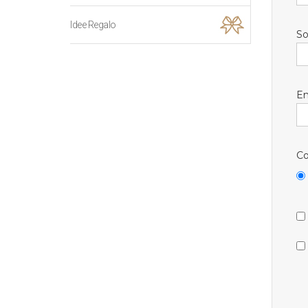
Idee Regalo
So
Em
Co