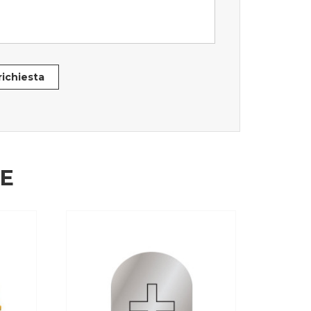
 richiesta
HE