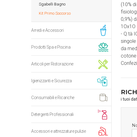
(10% di
Sgabelli Bagno
fisiolo
Kit Primo Soccorso
0,9%) d
1Ox1O c
Arredi e Accessori
- Q.tà 
singole 
Prodotti Spa e Piscina
da medi
cotone i
Confezio
Articoli per Ristorazione
Igienizzanti e Sicurezza
RICH
Consumabili e Ricariche
i tuoi da
Detergenti Professionali
N
Accessori e attrezzature pulizie