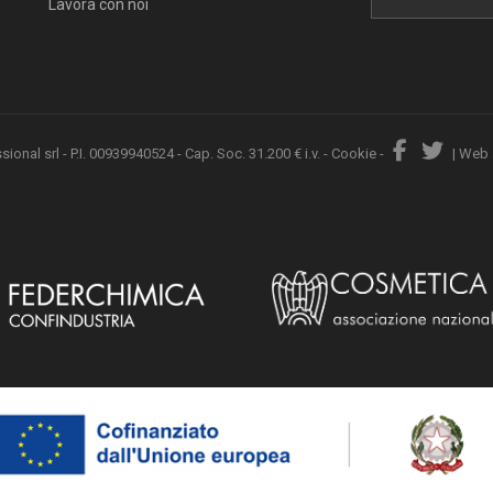
Lavora con noi
nal srl - P.I. 00939940524 - Cap. Soc. 31.200 € i.v. -
Cookie
-
|
Web 