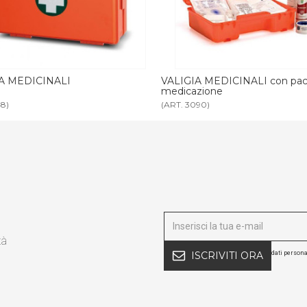
A MEDICINALI con pacco
PITTOGRAMMA SOCCORSO al
zione
satinato
90)
(ART. M719958)
tà
dati persona
ISCRIVITI ORA