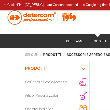
⚠ CookieFirst [CF_DEBUG]: Late Consent detected — a Google tag fired 
CHI SIAMO
PRODOTTI
SEI QUI:
PRODOTTI
ACCESSORI E ARREDO BA
PRODOTTI
Set Cortesia Hotel e Accessori
Articoli Personalizzabili
Ciabatte Hotel e Spa