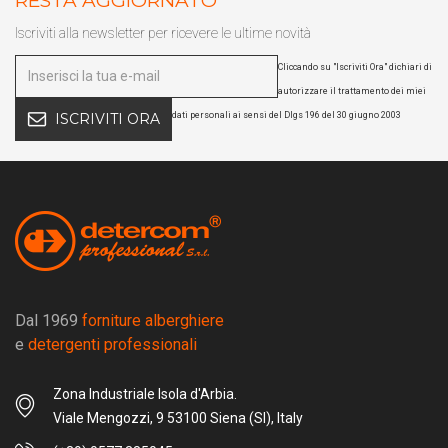
RESTA AGGIORNATO
Iscriviti alla newsletter per ricevere le ultime novità
Cliccando su "Iscriviti Ora" dichiari di
autorizzare il trattamento dei miei
dati personali ai sensi del Dlgs 196 del 30 giugno 2003
ISCRIVITI ORA
Dal 1969
forniture alberghiere
e
detergenti professionali
Zona Industriale Isola d'Arbia.
Viale Mengozzi, 9 53100 Siena (SI), Italy