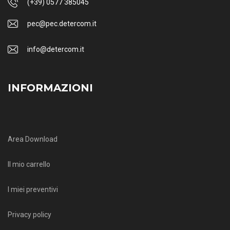
(+39) 0577 385045
pec@pec.detercom.it
info@detercom.it
INFORMAZIONI
Area Download
Il mio carrello
I miei preventivi
Privacy policy