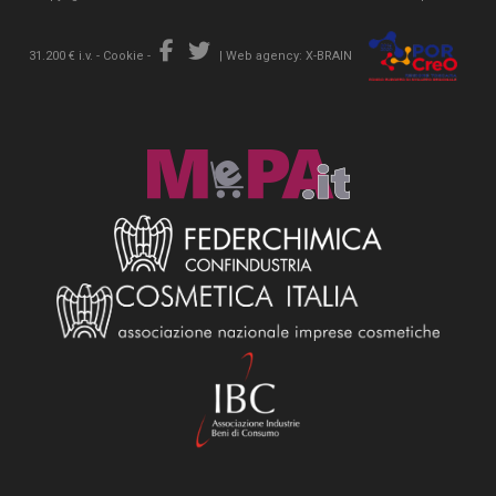
31.200 € i.v. -
Cookie
-
|
Web agency: X-BRAIN