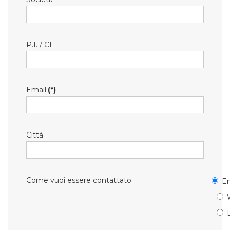
P.I. / CF
Email
(*)
Città
Come vuoi essere contattato
Em