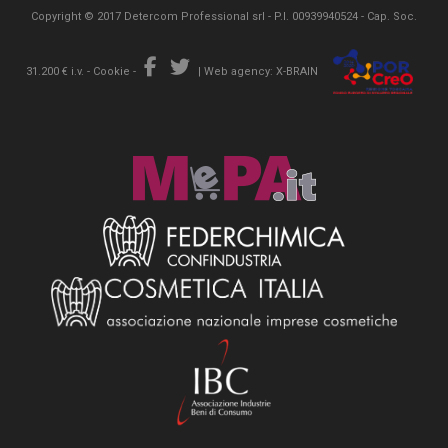
Copyright © 2017 Detercom Professional srl - P.I. 00939940524 - Cap. Soc.
31.200 € i.v. -
Cookie
-
|
Web agency: X-BRAIN