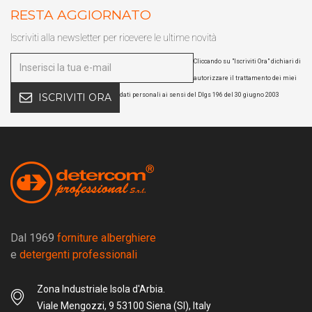
RESTA AGGIORNATO
Iscriviti alla newsletter per ricevere le ultime novità
Cliccando su "Iscriviti Ora" dichiari di
autorizzare il trattamento dei miei
dati personali ai sensi del Dlgs 196 del 30 giugno 2003
ISCRIVITI ORA
Dal 1969
forniture alberghiere
e
detergenti professionali
Zona Industriale Isola d'Arbia.
Viale Mengozzi, 9 53100 Siena (SI), Italy