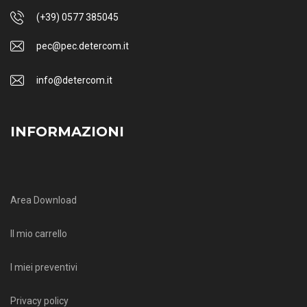
(+39) 0577 385045
pec@pec.detercom.it
info@detercom.it
INFORMAZIONI
Area Download
Il mio carrello
I miei preventivi
Privacy policy