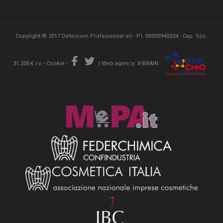
Copyright © 2017 Detercom Professional srl - P.I. 00939940524 - Cap. Soc.
31.200 € i.v. -
Cookie
-
|
Web agency: X-BRAIN