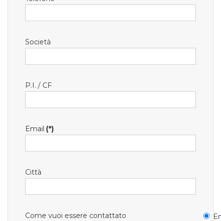
Società
P.I. / CF
Email
(*)
Città
Come vuoi essere contattato
Em