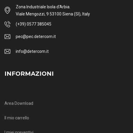
Zona Industriale Isola d'Arbia.
Viale Mengozzi, 9 53100 Siena (SI), Italy
(+39) 0577 385045
pec@pec.detercom.it
info@detercom.it
INFORMAZIONI
Area Download
Il mio carrello
I miei preventivi