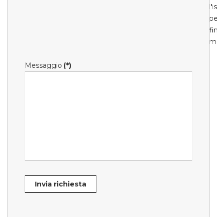
l'
pe
fi
m
Messaggio
(*)
Invia richiesta