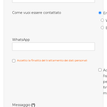
Come vuoi essere contattato
Em
WhatsApp
Accetto la finalità del trattamento dei dati personali
Ac
l'
pe
fi
m
Messaggio
(*)