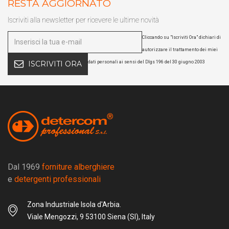
RESTA AGGIORNATO
Iscriviti alla newsletter per ricevere le ultime novità
Cliccando su "Iscriviti Ora" dichiari di
autorizzare il trattamento dei miei
dati personali ai sensi del Dlgs 196 del 30 giugno 2003
ISCRIVITI ORA
Dal 1969
forniture alberghiere
e
detergenti professionali
Zona Industriale Isola d'Arbia.
Viale Mengozzi, 9 53100 Siena (SI), Italy