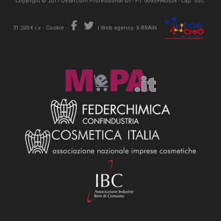
Copyright © 2017 Detercom Professional srl - P.I. 00939940524 - Cap. Soc.
31.200 € i.v. -
Cookie
-
|
Web agency: X-BRAIN