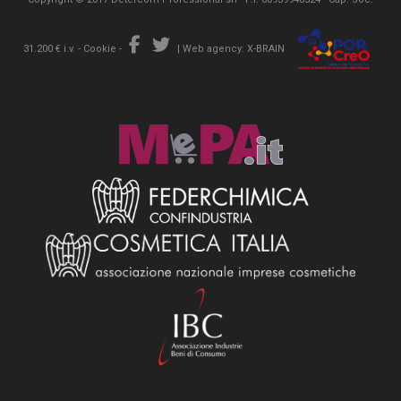
31.200 € i.v. -
Cookie
-
|
Web agency: X-BRAIN