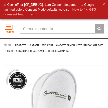
✕
⚠ CookieFirst [CF_DEBUG]: Late Consent detected — a Google
tag fired before Consent Mode defaults were set.
How to fix: GTG
Preventivo
Accedi
Menu
/ consent load order →
Prodotti
SEI QUI:
PRODOTTI
CIABATTE HOTEL E SPA
CIABATTE CAMERA HOTEL PERSONALIZZATE
CIABATTA CLASS PERSONALIZZABILE CONSEGNA RAPIDA