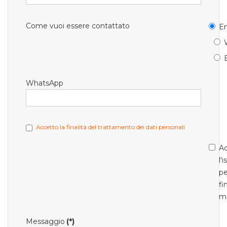
Come vuoi essere contattato
Em
WhatsApp
Accetto la finalità del trattamento dei dati personali
Ac
l'
pe
fi
m
Messaggio
(*)