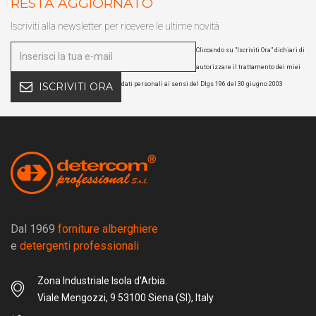
RESTA AGGIORNATO
Iscriviti alla newsletter per ricevere le ultime novità
Cliccando su "Iscriviti Ora" dichiari di
autorizzare il trattamento dei miei
dati personali ai sensi del Dlgs 196 del 30 giugno 2003
ISCRIVITI ORA
Dal 1969
forniture alberghiere
e
detergenti professionali
Zona Industriale Isola d'Arbia.
Viale Mengozzi, 9 53100 Siena (SI), Italy